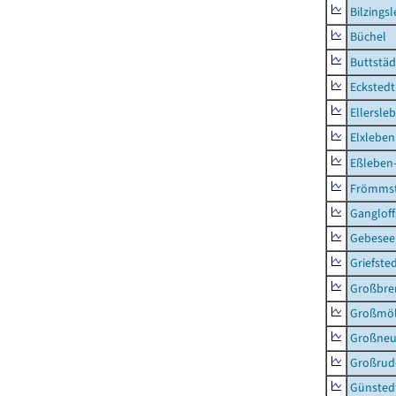
Bilzings
Büchel
Buttstäd
Eckstedt
Ellersle
Elxleben
Eßleben
Frömms
Ganglof
Gebesee,
Griefste
Großbr
Großmö
Großne
Großrud
Günsted