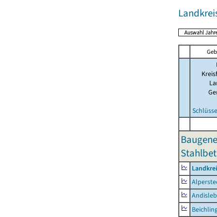
Landkre
Geb
Kreis
La
Ge
Schlüsse
Baugene
Stahlbet
Landkre
Alperste
Andisle
Beichlin