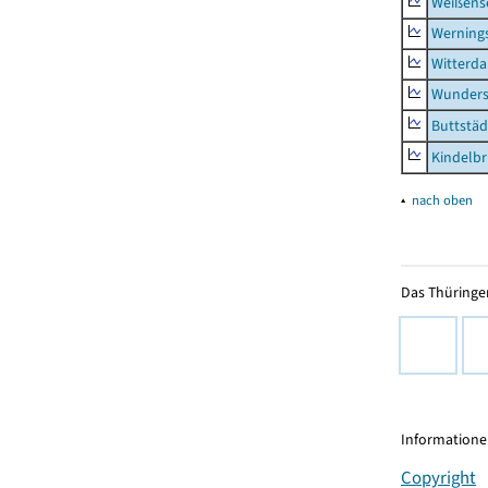
Weißense
Werning
Witterda
Wunders
Buttstäd
Kindelb
▴
nach oben
Das Thüringer
Informationen
Copyright