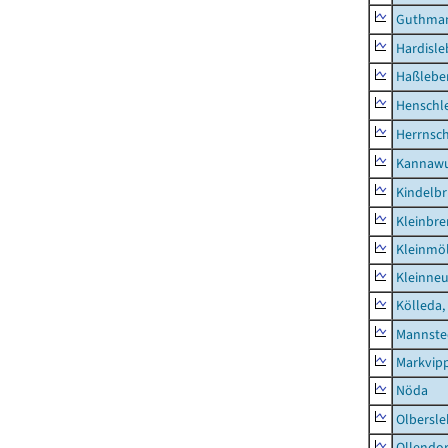
Guthma
Hardisl
Haßlebe
Henschl
Herrnsc
Kannawu
Kindelbr
Kleinbr
Kleinmö
Kleinne
Kölleda,
Mannste
Markvip
Nöda
Olbersl
Ollendor