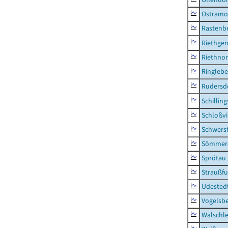
Ostramo
Rastenbe
Riethge
Riethno
Ringleb
Rudersd
Schillin
Schloßv
Schwers
Sömmerd
Sprötau
Straußfu
Udested
Vogelsb
Walschl