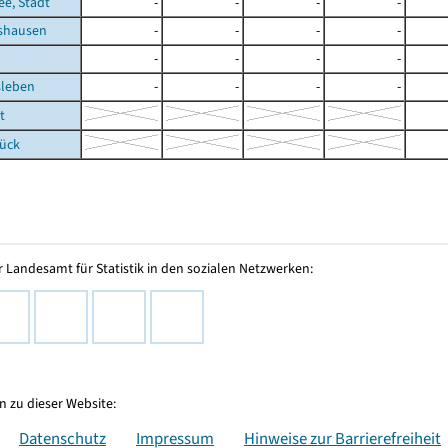
e, Stadt
-
-
-
-
shausen
-
-
-
-
-
-
-
-
leben
-
-
-
-
t
rück
 Landesamt für Statistik in den sozialen Netzwerken:
 zu dieser Website:
Datenschutz
Impressum
Hinweise zur Barrierefreiheit