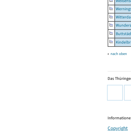
Weißense
Werning
Witterda
Wunders
Buttstäd
Kindelb
▴
nach oben
Das Thüringer
Informationen
Copyright