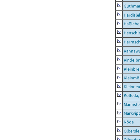
Guthma
Hardisl
Haßlebe
Henschl
Herrnsc
Kannawu
Kindelbr
Kleinbr
Kleinmö
Kleinne
Kölleda,
Mannste
Markvip
Nöda
Olbersl
Ollendor