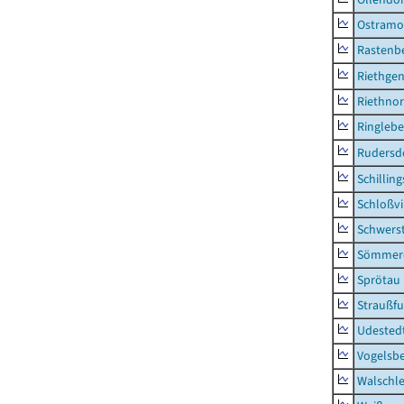
Ostramo
Rastenbe
Riethge
Riethno
Ringleb
Rudersd
Schillin
Schloßv
Schwers
Sömmerd
Sprötau
Straußfu
Udested
Vogelsb
Walschl