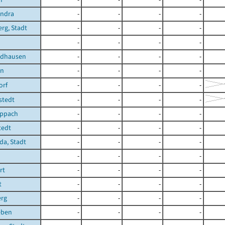
ndra
-
-
-
-
rg, Stadt
-
-
-
-
n
-
-
-
-
rdhausen
-
-
-
-
en
-
-
-
-
orf
-
-
-
-
gstedt
-
-
-
-
ippach
-
-
-
-
tedt
-
-
-
-
a, Stadt
-
-
-
-
-
-
-
-
rt
-
-
-
-
t
-
-
-
-
erg
-
-
-
-
eben
-
-
-
-