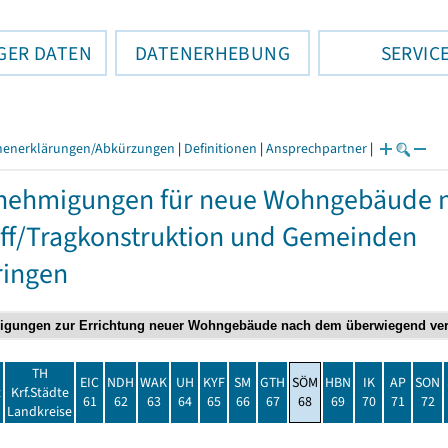
GER DATEN
DATENERHEBUNG
SERVIC
henerklärungen/Abkürzungen
|
Definitionen
|
Ansprechpartner
|
nehmigungen für neue Wohngebäude 
ff/Tragkonstruktion und Gemeinden
ringen
TH
EIC
NDH
WAK
UH
KYF
SM
GTH
SÖM
HBN
IK
AP
SON
t
Krf.Städte
61
62
63
64
65
66
67
68
69
70
71
72
Landkreise