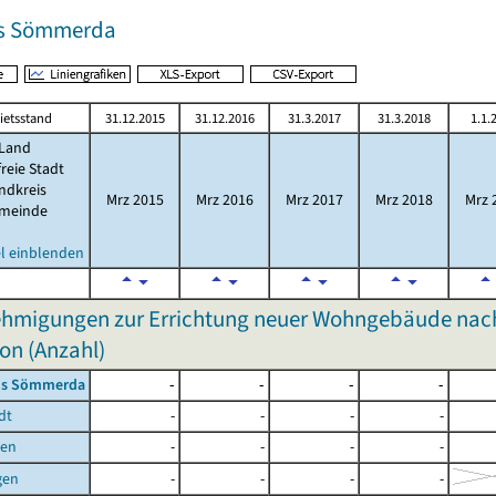
is Sömmerda
ietsstand
31.12.2015
31.12.2016
31.3.2017
31.3.2018
1.1.
Land
freie Stadt
ndkreis
Mrz 2015
Mrz 2016
Mrz 2017
Mrz 2018
Mrz 
meinde
l einblenden
hmigungen zur Errichtung neuer Wohngebäude nach
on (Anzahl)
is Sömmerda
-
-
-
-
dt
-
-
-
-
ben
-
-
-
-
gen
-
-
-
-