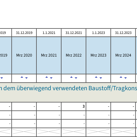
2019
31.12.2019
1.1.2021
31.12.2021
1.1.2023
31.12.2023
2019
Mrz 2020
Mrz 2021
Mrz 2022
Mrz 2023
Mrz 2024
 dem überwiegend verwendeten Baustoff/Tragkonst
-
-
-
3
-
-
-
-
-
-
-
-
-
-
-
-
-
-