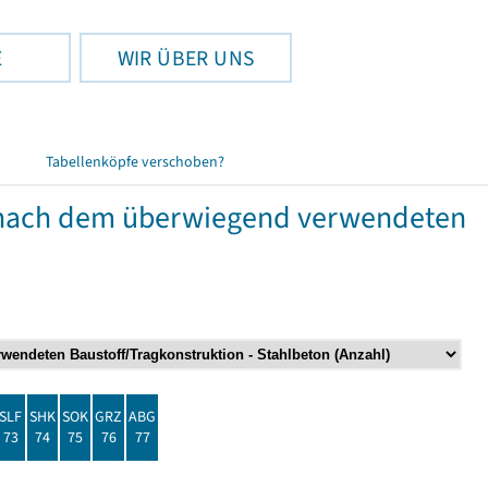
E
WIR ÜBER UNS
Tabellenköpfe verschoben?
nach dem überwiegend verwendeten
SLF
SHK
SOK
GRZ
ABG
73
74
75
76
77