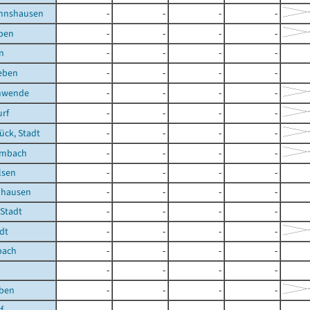
nnshausen
-
-
-
-
eben
-
-
-
-
n
-
-
-
-
eben
-
-
-
-
hwende
-
-
-
-
rf
-
-
-
-
ück, Stadt
-
-
-
-
embach
-
-
-
-
lsen
-
-
-
-
uhausen
-
-
-
-
 Stadt
-
-
-
-
dt
-
-
-
-
pach
-
-
-
-
-
-
-
-
eben
-
-
-
-
f
-
-
-
-