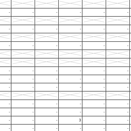
-
-
-
-
-
-
-
-
-
-
-
-
-
-
-
-
-
-
-
-
-
-
-
-
-
-
-
-
-
-
-
-
-
-
-
-
-
-
-
-
-
-
-
-
-
-
-
-
-
-
-
3
-
-
-
-
-
-
-
-