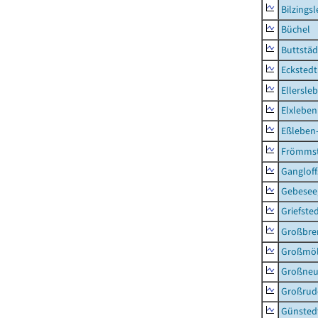
Bilzings
Büchel
Buttstäd
Eckstedt
Ellersle
Elxleben
Eßleben
Frömms
Ganglof
Gebesee,
Griefste
Großbr
Großmö
Großne
Großrud
Günsted