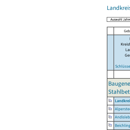
Landkre
Geb
Kreis
La
Ge
Schlüsse
Baugene
Stahlbet
Landkre
Alperste
Andisle
Beichlin