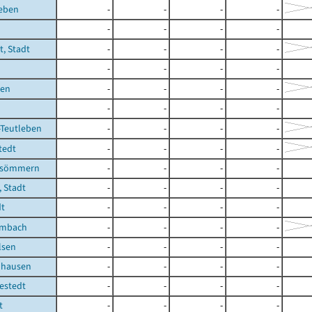
leben
-
-
-
-
-
-
-
-
t, Stadt
-
-
-
-
-
-
-
-
ben
-
-
-
-
-
-
-
-
-Teutleben
-
-
-
-
tedt
-
-
-
-
fsömmern
-
-
-
-
 Stadt
-
-
-
-
dt
-
-
-
-
embach
-
-
-
-
lsen
-
-
-
-
uhausen
-
-
-
-
estedt
-
-
-
-
t
-
-
-
-