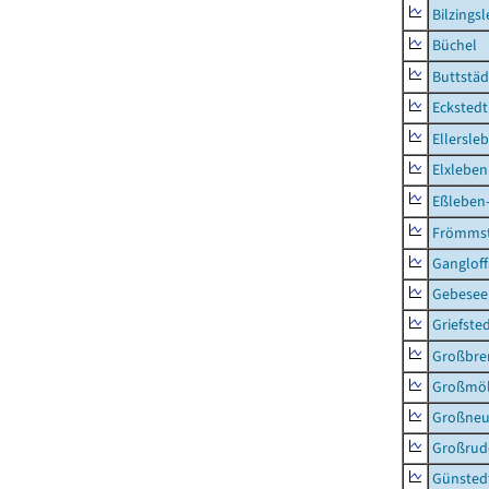
Bilzings
Büchel
Buttstäd
Eckstedt
Ellersle
Elxleben
Eßleben
Frömms
Ganglof
Gebesee,
Griefste
Großbr
Großmö
Großne
Großrud
Günsted