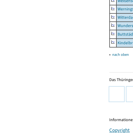
Weißense
Werning
Witterda
Wunders
Buttstäd
Kindelb
▴
nach oben
Das Thüringer
Informationen
Copyright