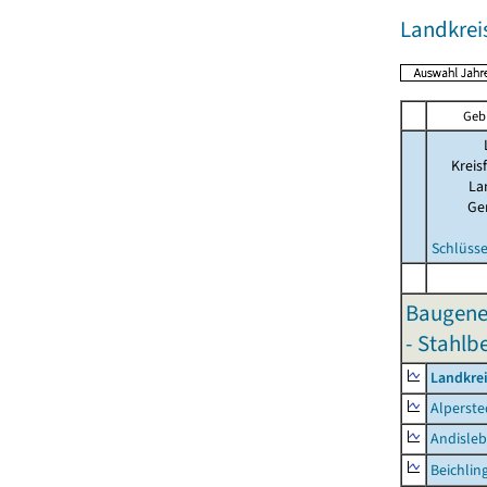
Landkre
Geb
Kreis
La
Ge
Schlüsse
Baugene
- Stahlb
Landkre
Alperste
Andisle
Beichlin