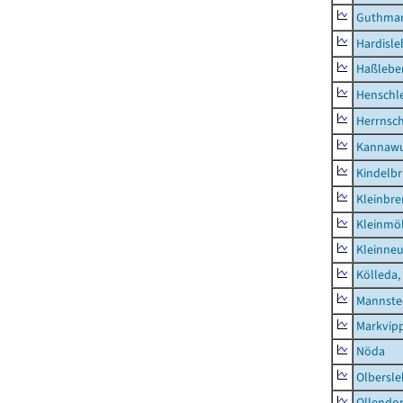
Guthma
Hardisl
Haßlebe
Henschl
Herrnsc
Kannawu
Kindelbr
Kleinbr
Kleinmö
Kleinne
Kölleda,
Mannste
Markvip
Nöda
Olbersl
Ollendor