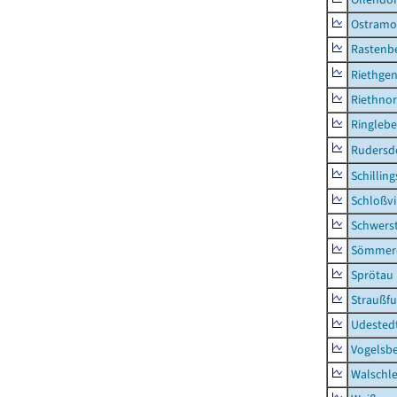
Ostramo
Rastenbe
Riethge
Riethno
Ringleb
Rudersd
Schillin
Schloßv
Schwers
Sömmerd
Sprötau
Straußfu
Udested
Vogelsb
Walschl