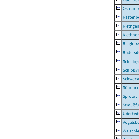
Ostramo
Rastenbe
Riethge
Riethno
Ringleb
Rudersd
Schillin
Schloßv
Schwers
Sömmerd
Sprötau
Straußfu
Udested
Vogelsb
Walschl