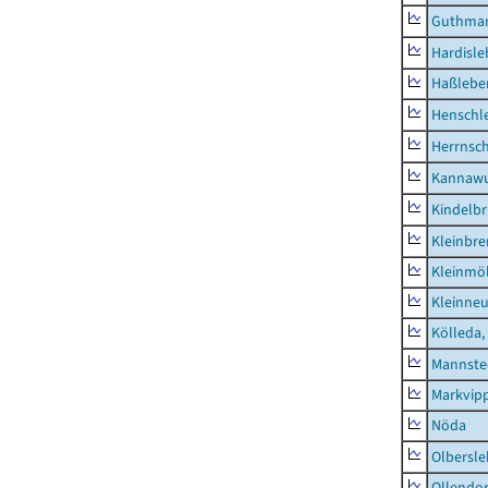
Guthma
Hardisl
Haßlebe
Henschl
Herrnsc
Kannawu
Kindelbr
Kleinbr
Kleinmö
Kleinne
Kölleda,
Mannste
Markvip
Nöda
Olbersl
Ollendor