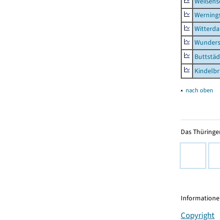
Weißense
Werning
Witterda
Wunders
Buttstäd
Kindelb
▴
nach oben
Das Thüringer
Informationen
Copyright