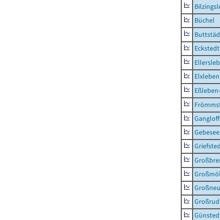
Bilzings
Büchel
Buttstäd
Eckstedt
Ellersle
Elxleben
Eßleben
Frömms
Ganglof
Gebesee,
Griefste
Großbr
Großmö
Großne
Großrud
Günsted