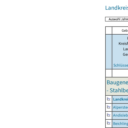
Landkre
Geb
Kreis
La
Ge
Schlüsse
Baugene
- Stahlb
Landkre
Alperste
Andisle
Beichlin