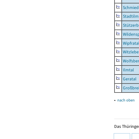
Schmied
Stadtilm
Stützer
Wildensp
Wipfrata
Witzleb
Wolfsbe
Ilmtal
Geratal
Großbrei
▴
nach oben
Das Thüringer