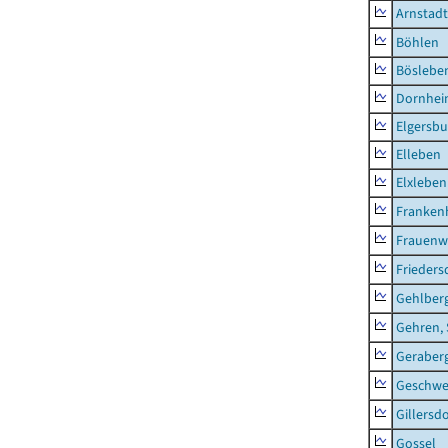
Arnstadt
Böhlen
Böslebe
Dornhe
Elgersbu
Elleben
Elxleben
Franken
Frauenw
Frieders
Gehlber
Gehren, 
Geraber
Geschw
Gillersdo
Gossel