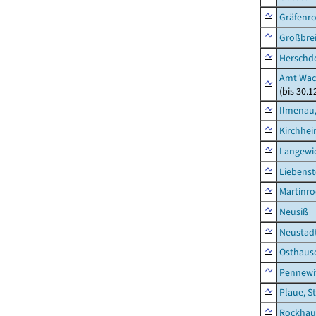
Gräfenr
Großbrei
Herschd
Amt Wac
(bis 30.
Ilmenau,
Kirchhe
Langewie
Liebenst
Martinr
Neusiß
Neustad
Osthaus
Pennewi
Plaue, S
Rockhau