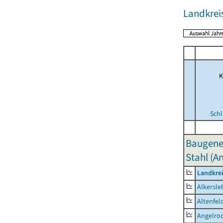
Landkreis
K
Schl
Baugene
Stahl (A
Landkrei
Alkersle
Altenfel
Angelro