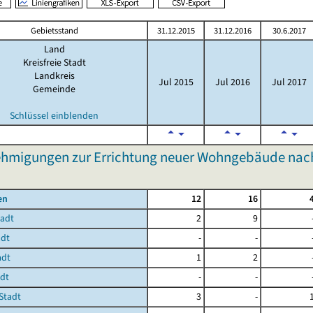
Gebietsstand
31.12.2015
31.12.2016
30.6.2017
Land
Kreisfreie Stadt
Landkreis
Jul 2015
Jul 2016
Jul 2017
Gemeinde
Schlüssel einblenden
hmigungen zur Errichtung neuer Wohngebäude nach
en
12
16
tadt
2
9
adt
-
-
adt
1
2
adt
-
-
Stadt
3
-