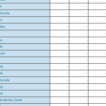
ch
-
-
uterode
-
-
en
-
-
den
-
-
-
-
de
-
-
dt
-
-
sen
-
-
-
-
ld
-
-
de
-
-
terode
-
-
rg
-
-
en
-
-
de-Worbis, Stadt
-
-