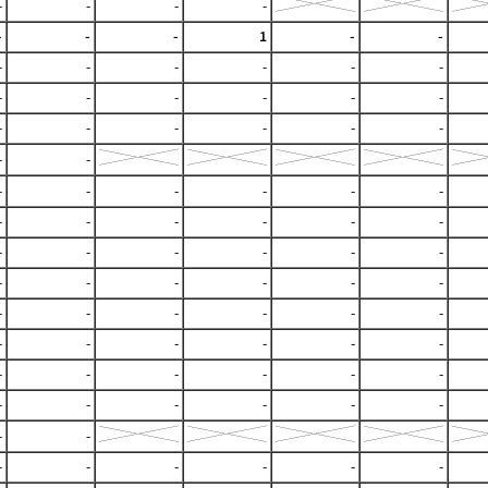
-
-
-
-
-
-
-
1
-
-
-
-
-
-
-
-
-
-
-
-
-
-
-
-
-
-
-
-
-
-
-
-
-
-
-
-
-
-
-
-
-
-
-
-
-
-
-
-
-
-
-
-
-
-
-
-
-
-
-
-
-
-
-
-
-
-
-
-
-
-
-
-
-
-
-
-
-
-
-
-
-
-
-
-
-
-