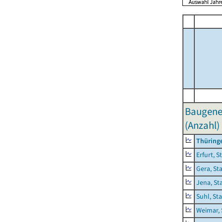
Baugene
(Anzahl)
Thüring
Erfurt, S
Gera, St
Jena, St
Suhl, St
Weimar, 