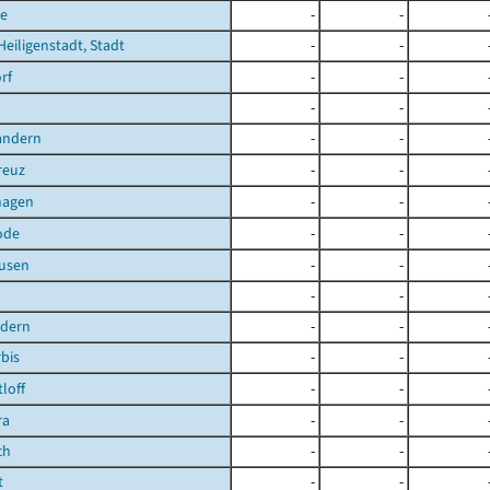
e
-
-
Heiligenstadt, Stadt
-
-
rf
-
-
-
-
andern
-
-
reuz
-
-
hagen
-
-
ode
-
-
ausen
-
-
-
-
ndern
-
-
bis
-
-
loff
-
-
ra
-
-
ch
-
-
t
-
-