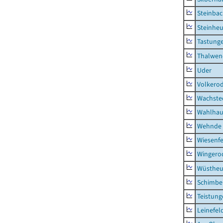
Steinba
Steinhe
Tastung
Thalwen
Uder
Volkero
Wachste
Wahlhau
Wehnde
Wiesenfe
Wingero
Wüstheu
Schimbe
Teistung
Leinefel