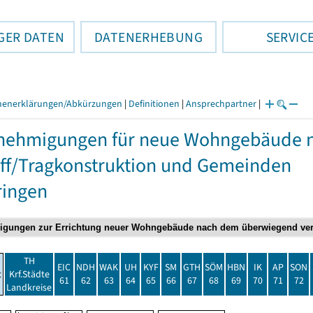
GER DATEN
DATENERHEBUNG
SERVIC
henerklärungen/Abkürzungen
|
Definitionen
|
Ansprechpartner
|
nehmigungen für neue Wohngebäude 
ff/Tragkonstruktion und Gemeinden
ringen
TH
EIC
NDH
WAK
UH
KYF
SM
GTH
SÖM
HBN
IK
AP
SON
t
Krf.Städte
61
62
63
64
65
66
67
68
69
70
71
72
Landkreise