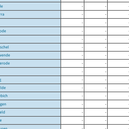
de
-
-
rra
-
-
-
-
ode
-
-
-
-
schel
-
-
hwende
-
-
terode
-
-
-
-
g
-
-
elde
-
-
ebich
-
-
gen
-
-
eld
-
-
e
-
-
usen
-
-