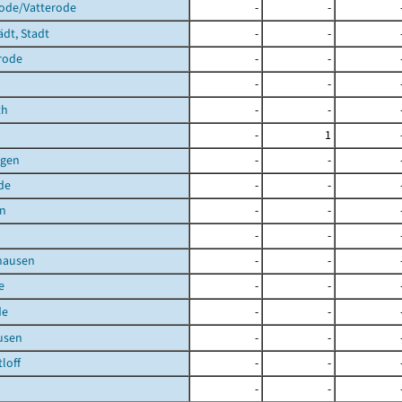
rode/Vatterode
-
-
ädt, Stadt
-
-
rode
-
-
-
-
th
-
-
-
1
agen
-
-
de
-
-
en
-
-
-
-
hausen
-
-
e
-
-
de
-
-
usen
-
-
loff
-
-
-
-