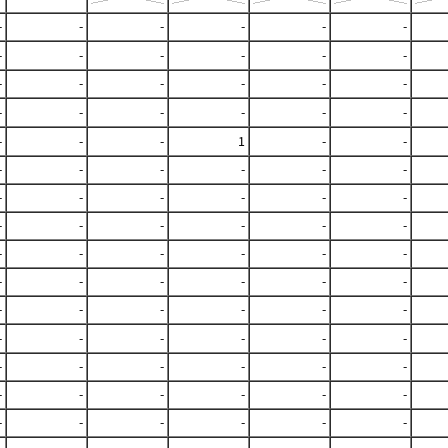
-
-
-
-
-
-
-
-
-
-
-
-
-
-
-
-
-
-
-
-
-
-
-
-
-
-
-
1
-
-
-
-
-
-
-
-
-
-
-
-
-
-
-
-
-
-
-
-
-
-
-
-
-
-
-
-
-
-
-
-
-
-
-
-
-
-
-
-
-
-
-
-
-
-
-
-
-
-
-
-
-
-
-
-
-
-
-
-
-
-