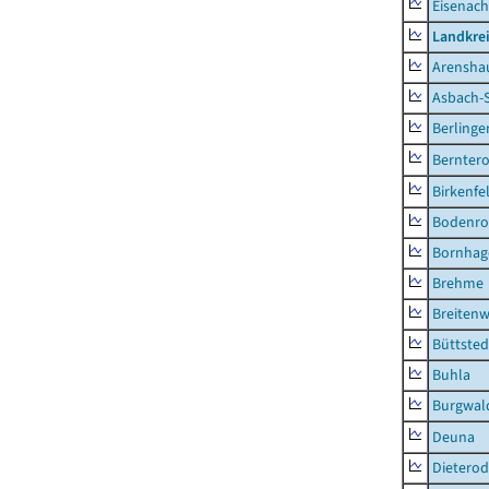
Eisenach
Landkrei
Arensha
Asbach-
Berlinge
Berntero
Birkenfe
Bodenro
Bornhag
Brehme
Breitenw
Büttsted
Buhla
Burgwal
Deuna
Dietero