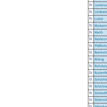
Lentero
Lindewe
Lutter
Mackenr
Marth
Niederor
Pfaffsc
Reinhol
Röhrig
Rohrber
Rustenf
Schacht
Schönha
Schwobf
Sickerod
Silberha