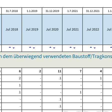
31.7.2018
1.1.2019
31.12.2019
1.7.2021
31.12.2021
1.1
Jul 2018
Jul 2019
Jul 2020
Jul 2021
Jul 2022
Jul
 dem überwiegend verwendeten Baustoff/Tragkonst
4
6
2
11
7
4
-
2
-
1
-
1
-
1
-
-
-
-
-
1
-
-
1
-
-
-
-
1
-
-
1
-
-
1
-
-