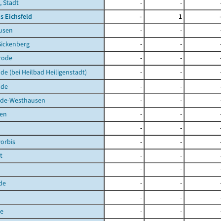
, Stadt
-
-
s Eichsfeld
-
1
usen
-
-
Sickenberg
-
-
rode
-
-
de (bei Heilbad Heiligenstadt)
-
-
lde
-
-
de-Westhausen
-
-
en
-
-
-
-
orbis
-
-
t
-
-
-
-
de
-
-
-
-
de
-
-