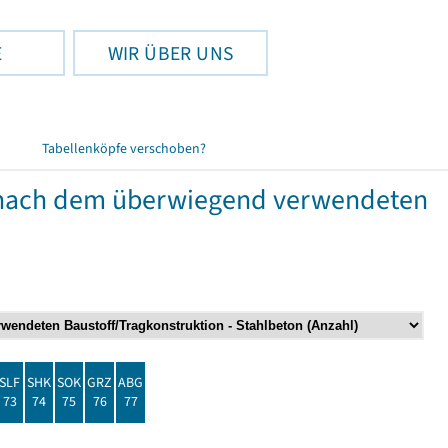
E
WIR ÜBER UNS
Tabellenköpfe verschoben?
nach dem überwiegend verwendeten
SLF
SHK
SOK
GRZ
ABG
73
74
75
76
77