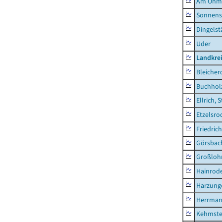
Am Ohm
Sonnens
Dingelst
Uder
Landkre
Bleicher
Buchhol
Ellrich, 
Etzelsro
Friedric
Görsbac
Großloh
Hainrode
Harzung
Herrman
Kehmste