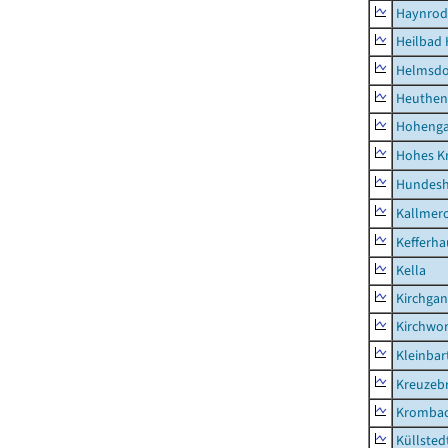
Haynrod
Heilbad 
Helmsdo
Heuthen
Hoheng
Hohes K
Hundes
Kallmer
Kefferh
Kella
Kirchga
Kirchwor
Kleinbart
Kreuzeb
Kromba
Küllsted