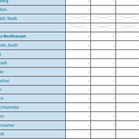
berg
-
-
tein
-
-
ädt, Stadt
is Nordhausen
-
-
ode, Stadt
-
-
z
-
-
Stadt
-
-
de
-
-
hsthal
-
-
h
-
-
ra
-
-
/Hainleite
-
-
en
-
-
nsacker
-
-
dt
-
-