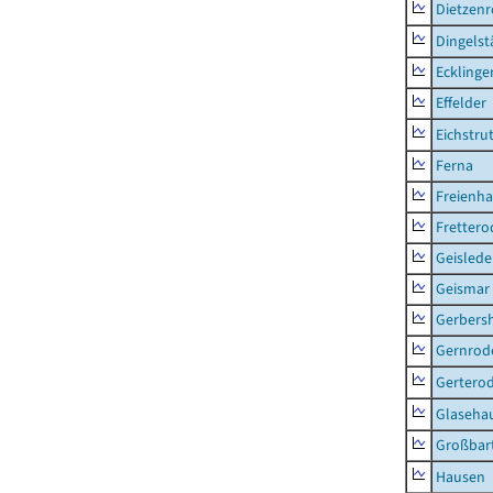
Dietzen
Dingelst
Ecklinge
Effelder
Eichstru
Ferna
Freienh
Frettero
Geisled
Geismar
Gerbers
Gernrod
Gertero
Glaseha
Großbart
Hausen