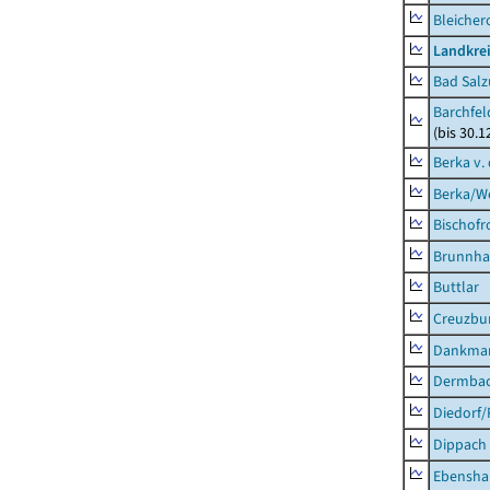
Bleicher
Landkrei
Bad Salz
Barchfe
(bis 30.1
Berka v. 
Berka/We
Bischofr
Brunnha
Buttlar
Creuzbur
Dankma
Dermba
Diedorf
Dippach
Ebensha