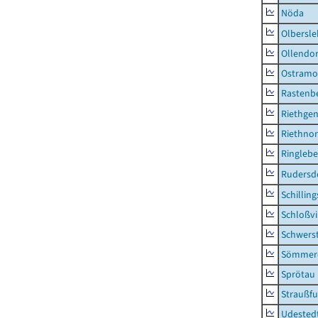
Nöda
Olbersl
Ollendor
Ostramo
Rastenbe
Riethge
Riethno
Ringleb
Rudersd
Schillin
Schloßv
Schwers
Sömmerd
Sprötau
Straußfu
Udested