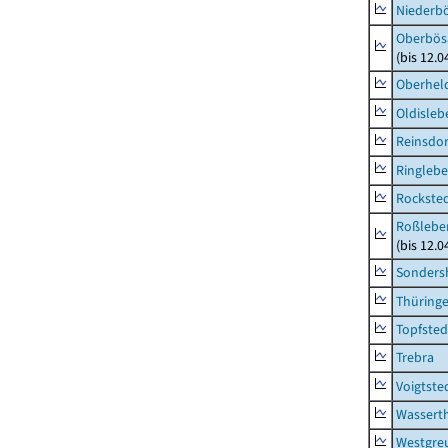
Niederb
Oberbös
(bis 12.
Oberhel
Oldisleb
Reinsdor
Ringleb
Rockste
Roßleben
(bis 12.
Sonders
Thüring
Topfsted
Trebra
Voigtste
Wassert
Westgre