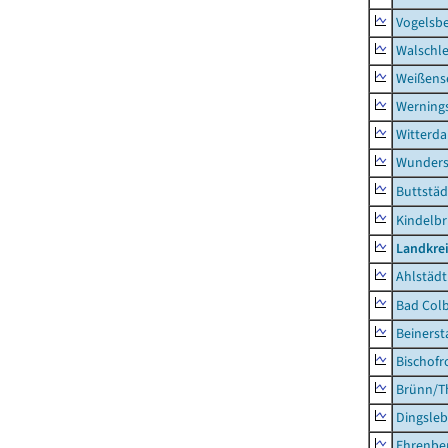
Vogelsb
Walschl
Weißense
Werning
Witterda
Wunders
Buttstäd
Kindelb
Landkre
Ahlstädt
Bad Colb
Beinerst
Bischofr
Brünn/T
Dingsle
Ehrenbe