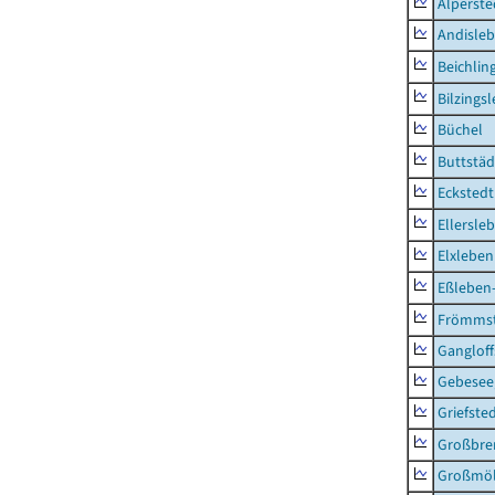
Alperste
Andisle
Beichlin
Bilzings
Büchel
Buttstäd
Eckstedt
Ellersle
Elxleben
Eßleben
Frömms
Ganglof
Gebesee,
Griefste
Großbr
Großmö