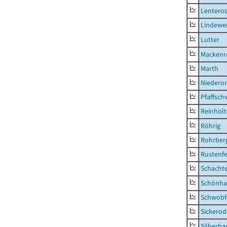
Lentero
Lindewe
Lutter
Mackenr
Marth
Niederor
Pfaffsc
Reinhol
Röhrig
Rohrber
Rustenf
Schacht
Schönha
Schwobf
Sickerod
Silberha