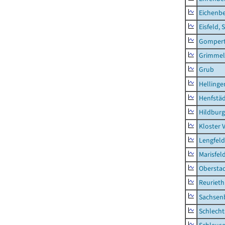
Eichenb
Eisfeld, 
Gompert
Grimmel
Grub
Hellinge
Henfstä
Hildburg
Kloster 
Lengfeld
Marisfel
Obersta
Reurieth
Sachsen
Schlecht