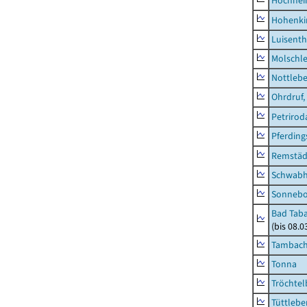
Hochhe
Hohenki
Luisenth
Molschl
Nottleb
Ohrdruf,
Petrirod
Pferding
Remstäd
Schwab
Sonneb
Bad Taba
(bis 08.
Tambach-
Tonna
Tröchtel
Tüttlebe