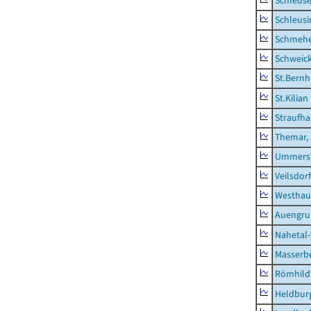
Schleus
Schleusi
Schmeh
Schweic
St.Bernh
St.Kilian
Straufha
Themar, 
Ummerst
Veilsdorf
Westhau
Auengr
Nahetal
Masserb
Römhild,
Heldburg