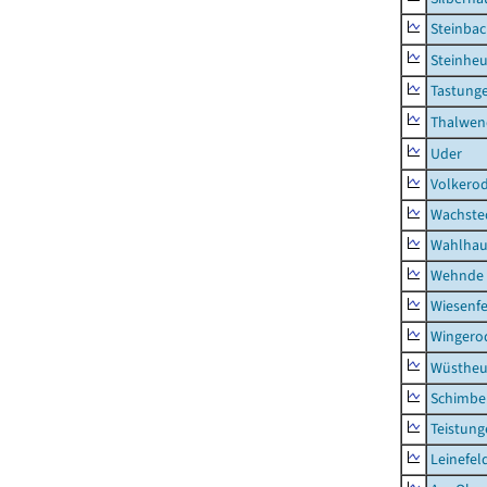
Steinba
Steinhe
Tastung
Thalwen
Uder
Volkero
Wachste
Wahlhau
Wehnde
Wiesenfe
Wingero
Wüstheu
Schimbe
Teistung
Leinefel