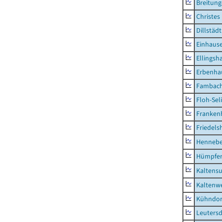
Breitun
Christes
Dillstädt
Einhaus
Ellingsh
Erbenha
Fambac
Floh-Sel
Franken
Friedels
Hennebe
Hümpfer
Kaltens
Kaltenw
Kühndor
Leutersd