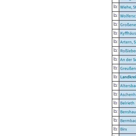
Wiehe, S
Wolfers
Großeneh
Kyffhäus
Artern, 
Roßleben
An der S
Greußen,
Landkre
Altersba
Aschenh
Belrieth
Benshau
Bermba
Birx