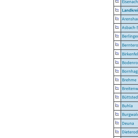
Eisenach
Landkrei
Arensha
Asbach-
Berlinge
Berntero
Birkenfe
Bodenro
Bornhag
Brehme
Breitenw
Büttsted
Buhla
Burgwal
Deuna
Dietero