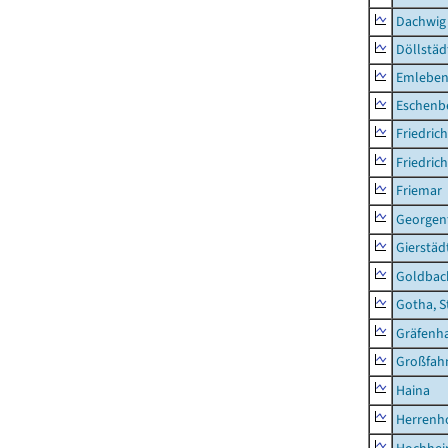
Dachwig
Döllstäd
Emlebe
Eschenb
Friedric
Friedric
Friemar
Georgent
Gierstäd
Goldbac
Gotha, S
Gräfenh
Großfah
Haina
Herrenh