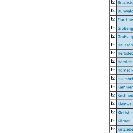
Bruchst
Dünwal
Flarchh
Großeng
Großvar
Haussö
Herbsle
Heroldi
Hornsö
Issershe
Kammerf
Kirchhei
Kleinwe
Klettste
Körner
Kutzleb