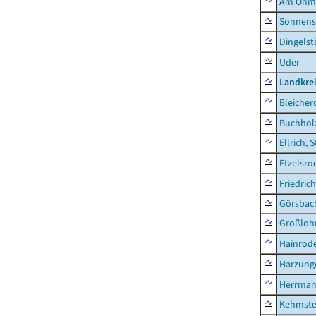
Am Ohm
Sonnens
Dingelst
Uder
Landkre
Bleicher
Buchhol
Ellrich, 
Etzelsro
Friedric
Görsbac
Großloh
Hainrode
Harzung
Herrman
Kehmste