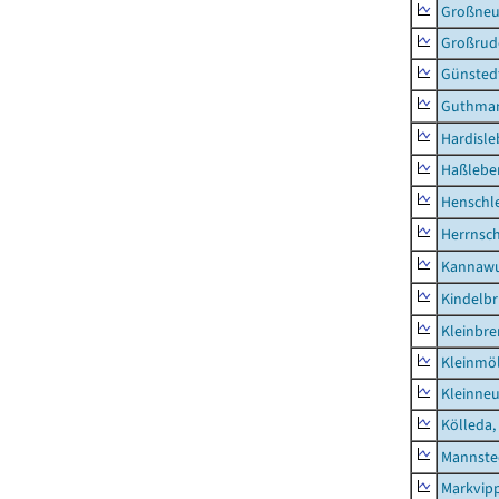
Großne
Großrud
Günsted
Guthma
Hardisl
Haßlebe
Henschl
Herrnsc
Kannawu
Kindelbr
Kleinbr
Kleinmö
Kleinne
Kölleda,
Mannste
Markvip