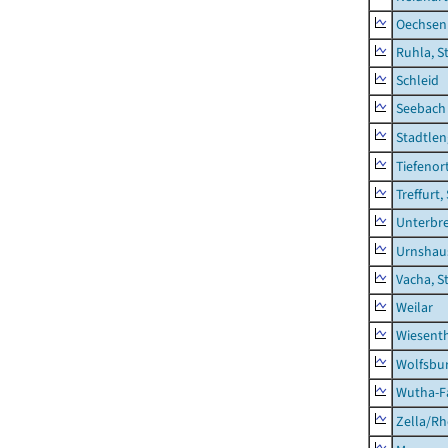
Oechsen
Ruhla, S
Schleid
Seebach
Stadtlen
Tiefenor
Treffurt,
Unterbr
Urnshau
Vacha, S
Weilar
Wiesent
Wolfsbu
Wutha-F
Zella/R