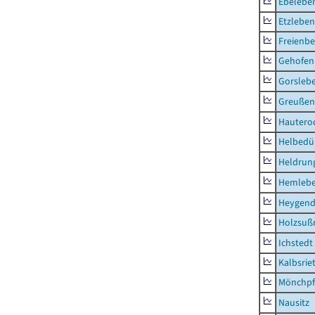
Ebeleben
Etzleben
Freienbe
Gehofen
Gorsleb
Greußen,
Hautero
Helbedü
Heldrung
Hemleb
Heygend
Holzsuß
Ichstedt
Kalbsrie
Mönchpfi
Nausitz