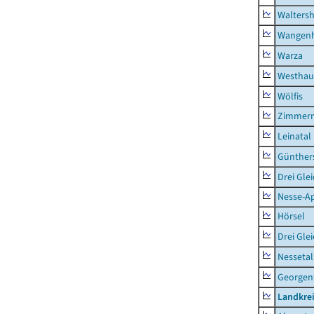
Waltersh
Wangen
Warza
Westhau
Wölfis
Zimmern
Leinatal
Günther
Drei Gle
Nesse-Ap
Hörsel
Drei Gle
Nessetal
Georgen
Landkre