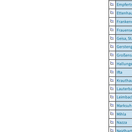
Empfert
Ettenhau
Franken
Frauens
Geisa, S
Gersten
Großens
Hallung
Ifta
Krautha
Lauterb
Leimbac
Marksuh
Mihla
Nazza
Neidhar