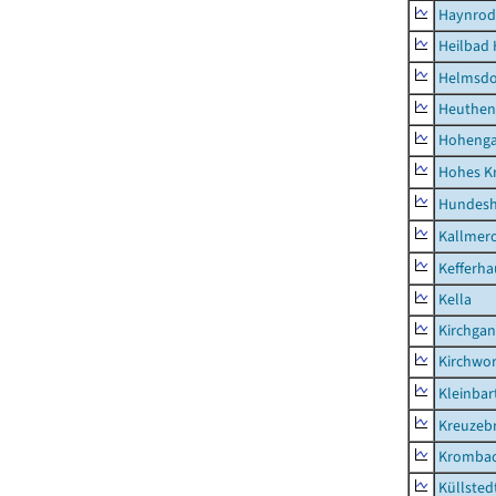
Haynrod
Heilbad 
Helmsdo
Heuthen
Hoheng
Hohes K
Hundes
Kallmer
Kefferh
Kella
Kirchga
Kirchwor
Kleinbart
Kreuzeb
Kromba
Küllsted