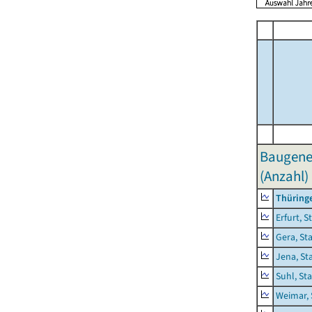
Baugene
(Anzahl)
Thüring
Erfurt, S
Gera, St
Jena, St
Suhl, St
Weimar, 