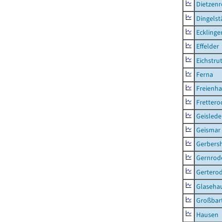
Dietzen
Dingelst
Ecklinge
Effelder
Eichstru
Ferna
Freienh
Frettero
Geisled
Geismar
Gerbers
Gernrod
Gertero
Glaseha
Großbart
Hausen