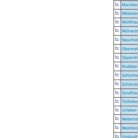
Marolte
Mittels
Mühlhau
Mülvers
Neunhei
Obermeh
Oppersh
Rodeber
Schlothe
Schönst
Sundha
Tottlebe
Urleben
Weberst
Weinber
Unstrutt