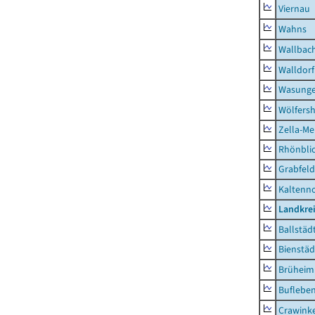
Viernau
Wahns
Wallbac
Walldorf
Wasunge
Wölfers
Zella-Me
Rhönbli
Grabfeld
Kaltenno
Landkre
Ballstäd
Bienstäd
Brüheim
Buflebe
Crawink