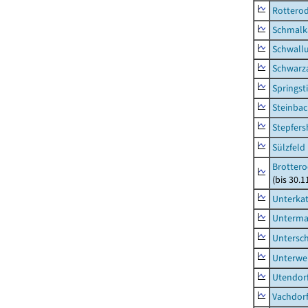
Rottero
Schmalka
Schwall
Schwarz
Springsti
Steinbac
Stepfer
Sülzfeld
Brottero
(bis 30.1
Unterka
Unterma
Untersc
Unterwe
Utendor
Vachdor