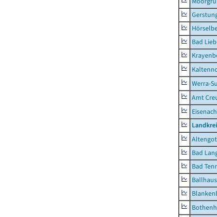
Moorgr
Gerstun
Hörselbe
Bad Lieb
Krayenb
Kaltenno
Werra-Su
Amt Creu
Eisenach
Landkrei
Altengot
Bad Lang
Bad Tenn
Ballhau
Blanken
Bothenh