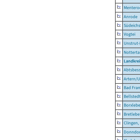
Mentero
Anrode
Südeichs
Vogtei
Unstrut-
Notterta
Landkrei
Abtsbes
Artern/U
Bad Fran
Bellsted
Borxleb
Bretleb
Clingen,
Donndor