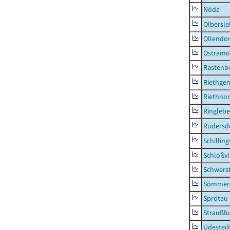
Nöda
Olbersl
Ollendor
Ostramo
Rastenbe
Riethge
Riethno
Ringleb
Rudersd
Schillin
Schloßv
Schwers
Sömmerd
Sprötau
Straußfu
Udested