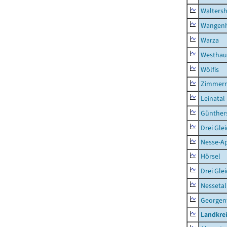
Waltersh
Wangen
Warza
Westhau
Wölfis
Zimmern
Leinatal
Günther
Drei Gle
Nesse-Ap
Hörsel
Drei Gle
Nessetal
Georgen
Landkre