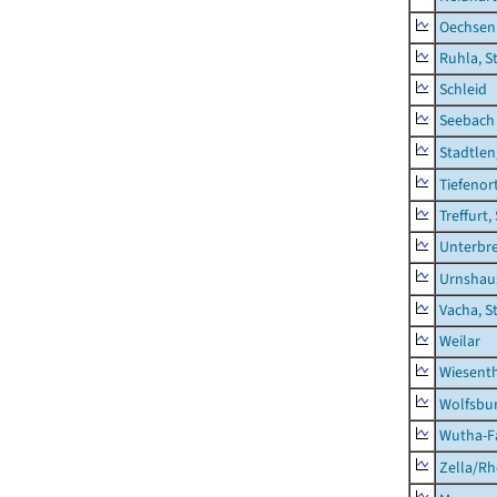
Oechsen
Ruhla, S
Schleid
Seebach
Stadtlen
Tiefenor
Treffurt,
Unterbr
Urnshau
Vacha, S
Weilar
Wiesent
Wolfsbu
Wutha-F
Zella/R