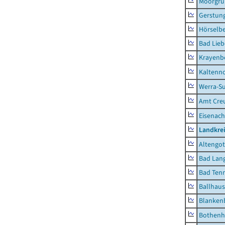
Moorgr
Gerstun
Hörselbe
Bad Lieb
Krayenb
Kaltenno
Werra-Su
Amt Creu
Eisenach
Landkrei
Altengot
Bad Lang
Bad Tenn
Ballhau
Blanken
Bothenh