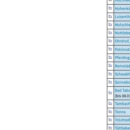
Hochhe
Hohenki
Luisenth
Molschl
Nottleb
Ohrdruf,
Petrirod
Pferding
Remstäd
Schwab
Sonneb
Bad Taba
(bis 08.
Tambach-
Tonna
Tröchtel
Tüttlebe