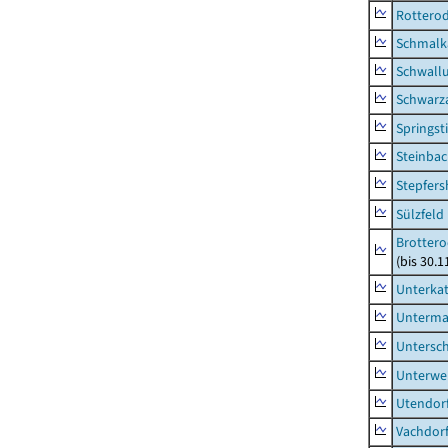
Rottero
Schmalka
Schwall
Schwarz
Springsti
Steinbac
Stepfer
Sülzfeld
Brottero
(bis 30.1
Unterka
Unterma
Untersc
Unterwe
Utendor
Vachdor