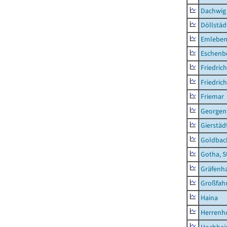
Dachwig
Döllstäd
Emlebe
Eschenb
Friedric
Friedric
Friemar
Georgent
Gierstäd
Goldbac
Gotha, S
Gräfenh
Großfah
Haina
Herrenh