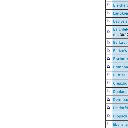
Bleicher
Landkrei
Bad Salz
Barchfe
(bis 30.1
Berka v. 
Berka/We
Bischofr
Brunnha
Buttlar
Creuzbur
Dankma
Dermba
Diedorf
Dippach
Ebensha