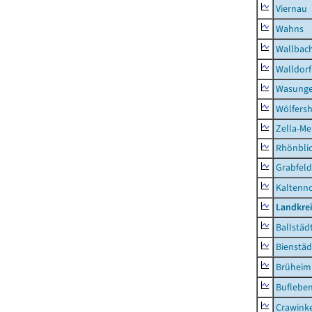
Viernau
Wahns
Wallbac
Walldorf
Wasunge
Wölfers
Zella-Me
Rhönbli
Grabfeld
Kaltenno
Landkre
Ballstäd
Bienstäd
Brüheim
Buflebe
Crawink