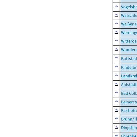
Vogelsb
Walschl
Weißense
Werning
Witterda
Wunders
Buttstäd
Kindelb
Landkre
Ahlstädt
Bad Colb
Beinerst
Bischofr
Brünn/T
Dingsle
Ehrenbe