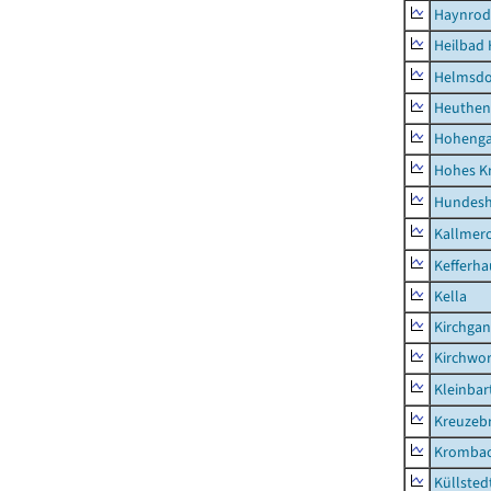
Haynrod
Heilbad 
Helmsdo
Heuthen
Hoheng
Hohes K
Hundes
Kallmer
Kefferh
Kella
Kirchga
Kirchwor
Kleinbart
Kreuzeb
Kromba
Küllsted