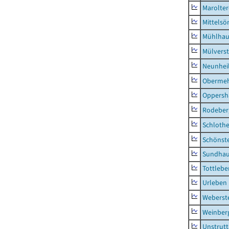
Marolte
Mittels
Mühlhau
Mülvers
Neunhei
Obermeh
Oppersh
Rodeber
Schlothe
Schönst
Sundha
Tottlebe
Urleben
Weberst
Weinber
Unstrutt