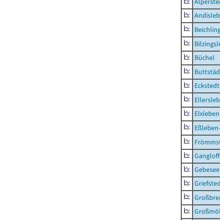
Alperste
Andisle
Beichlin
Bilzings
Büchel
Buttstäd
Eckstedt
Ellersle
Elxleben
Eßleben
Frömms
Ganglof
Gebesee,
Griefste
Großbr
Großmö