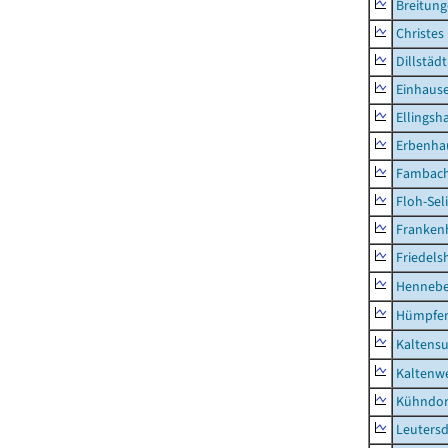
Breitun
Christes
Dillstädt
Einhaus
Ellingsh
Erbenha
Fambac
Floh-Sel
Franken
Friedels
Hennebe
Hümpfer
Kaltens
Kaltenw
Kühndor
Leutersd