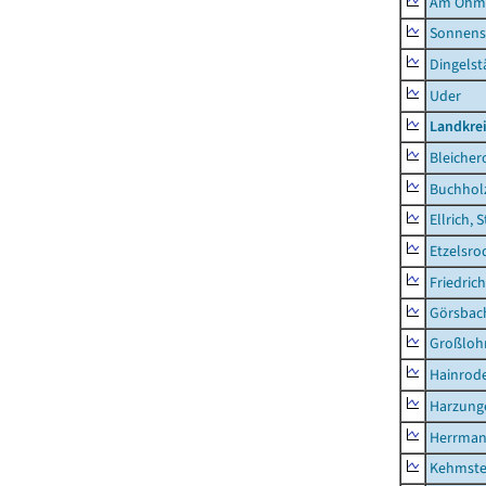
Am Ohm
Sonnens
Dingelst
Uder
Landkre
Bleicher
Buchhol
Ellrich, 
Etzelsro
Friedric
Görsbac
Großloh
Hainrode
Harzung
Herrman
Kehmste