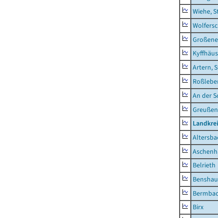
Wiehe, S
Wolfers
Großeneh
Kyffhäus
Artern, 
Roßleben
An der S
Greußen,
Landkre
Altersba
Aschenh
Belrieth
Benshau
Bermba
Birx