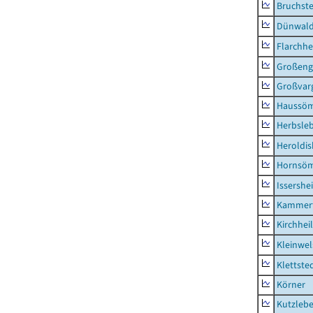
Bruchst
Dünwal
Flarchh
Großeng
Großvar
Haussö
Herbsle
Heroldi
Hornsö
Issershe
Kammerf
Kirchhei
Kleinwe
Klettste
Körner
Kutzleb