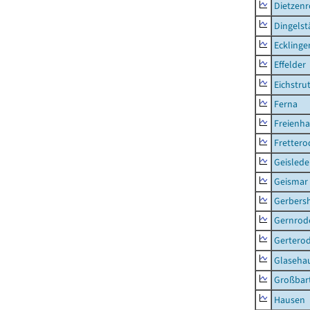
Dietzen
Dingelst
Ecklinge
Effelder
Eichstru
Ferna
Freienh
Frettero
Geisled
Geismar
Gerbers
Gernrod
Gertero
Glaseha
Großbart
Hausen