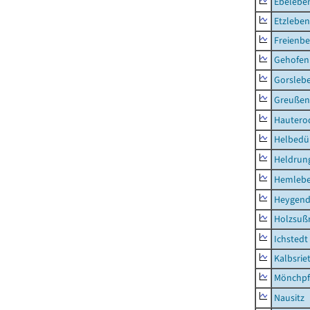
Ebeleben
Etzleben
Freienbe
Gehofen
Gorsleb
Greußen,
Hautero
Helbedü
Heldrung
Hemleb
Heygend
Holzsuß
Ichstedt
Kalbsrie
Mönchpfi
Nausitz