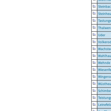
Steinba
Steinhe
Tastung
Thalwen
Uder
Volkero
Wachste
Wahlhau
Wehnde
Wiesenfe
Wingero
Wüstheu
Schimbe
Teistung
Leinefel