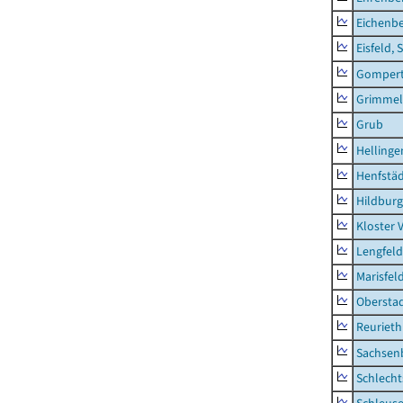
Eichenb
Eisfeld, 
Gompert
Grimmel
Grub
Hellinge
Henfstä
Hildburg
Kloster 
Lengfeld
Marisfel
Obersta
Reurieth
Sachsen
Schlecht