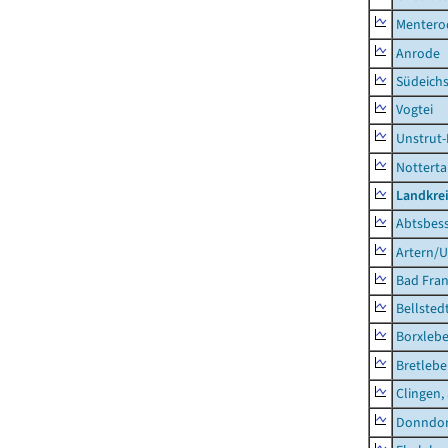
Mentero
Anrode
Südeichs
Vogtei
Unstrut-
Notterta
Landkrei
Abtsbes
Artern/U
Bad Fran
Bellsted
Borxleb
Bretleb
Clingen,
Donndor