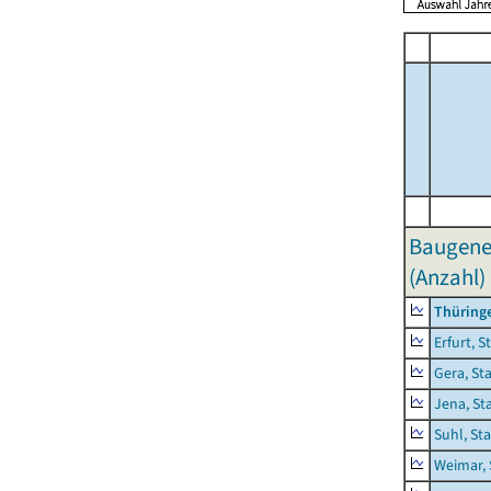
Baugene
(Anzahl)
Thüring
Erfurt, S
Gera, St
Jena, St
Suhl, St
Weimar, 