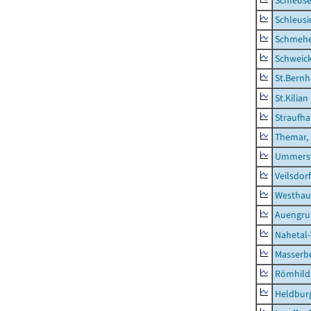
Schleus
Schleusi
Schmeh
Schweic
St.Bernh
St.Kilian
Straufha
Themar, 
Ummerst
Veilsdorf
Westhau
Auengr
Nahetal
Masserb
Römhild,
Heldburg