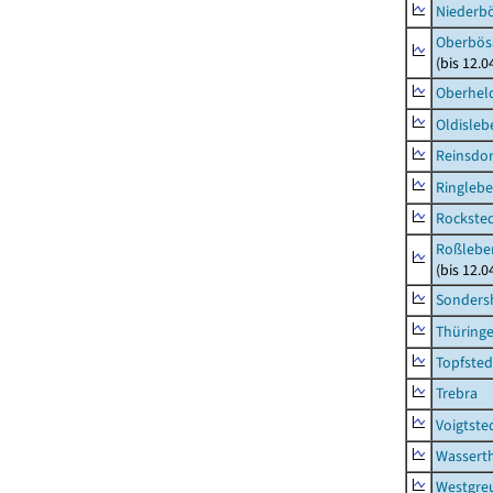
Niederb
Oberbös
(bis 12.
Oberhel
Oldisleb
Reinsdor
Ringleb
Rockste
Roßleben
(bis 12.
Sonders
Thüring
Topfsted
Trebra
Voigtste
Wassert
Westgre