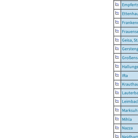
Empfert
Ettenhau
Franken
Frauens
Geisa, S
Gersten
Großens
Hallung
Ifta
Krautha
Lauterb
Leimbac
Marksuh
Mihla
Nazza
Neidhar