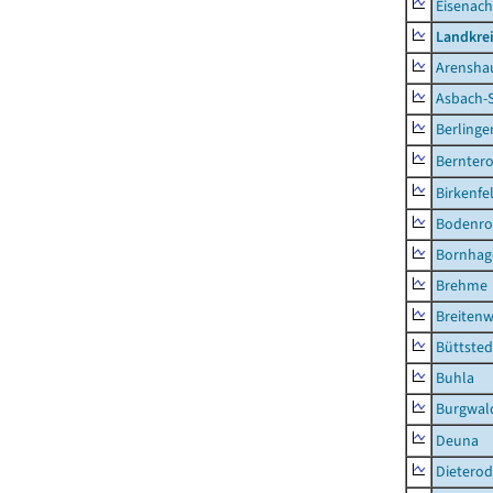
Eisenach
Landkrei
Arensha
Asbach-
Berlinge
Berntero
Birkenfe
Bodenro
Bornhag
Brehme
Breitenw
Büttsted
Buhla
Burgwal
Deuna
Dietero