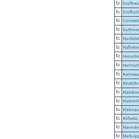
Großne
Großrud
Günsted
Guthma
Hardisl
Haßlebe
Henschl
Herrnsc
Kannawu
Kindelbr
Kleinbr
Kleinmö
Kleinne
Kölleda,
Mannste
Markvip