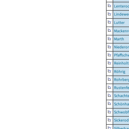
Lentero
Lindewe
Lutter
Mackenr
Marth
Niederor
Pfaffsc
Reinhol
Röhrig
Rohrber
Rustenf
Schacht
Schönha
Schwobf
Sickerod
Silberha