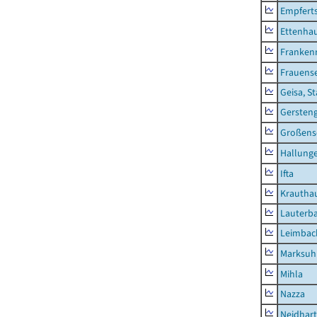
Empfert
Ettenhau
Franken
Frauens
Geisa, S
Gersten
Großens
Hallung
Ifta
Krautha
Lauterb
Leimbac
Marksuh
Mihla
Nazza
Neidhar