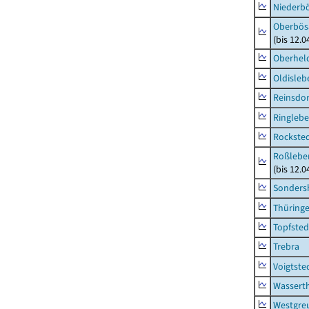
Niederb
Oberbös
(bis 12.
Oberhel
Oldisleb
Reinsdor
Ringleb
Rockste
Roßleben
(bis 12.
Sonders
Thüring
Topfsted
Trebra
Voigtste
Wassert
Westgre