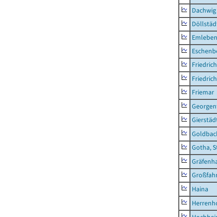
Dachwig
Döllstäd
Emlebe
Eschenb
Friedric
Friedric
Friemar
Georgent
Gierstäd
Goldbac
Gotha, S
Gräfenh
Großfah
Haina
Herrenh