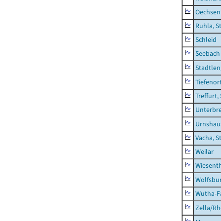
Oechsen
Ruhla, S
Schleid
Seebach
Stadtlen
Tiefenor
Treffurt,
Unterbr
Urnshau
Vacha, S
Weilar
Wiesent
Wolfsbu
Wutha-F
Zella/R