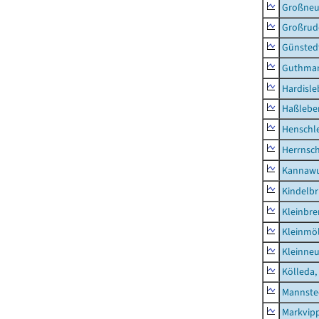
Großne
Großrud
Günsted
Guthma
Hardisl
Haßlebe
Henschl
Herrnsc
Kannawu
Kindelbr
Kleinbr
Kleinmö
Kleinne
Kölleda,
Mannste
Markvip