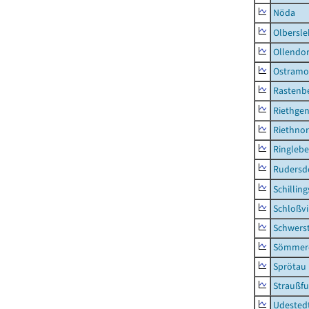
Nöda
Olbersl
Ollendor
Ostramo
Rastenbe
Riethge
Riethno
Ringleb
Rudersd
Schillin
Schloßv
Schwers
Sömmerd
Sprötau
Straußfu
Udested