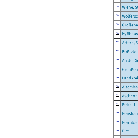
Wiehe, S
Wolfers
Großeneh
Kyffhäus
Artern, 
Roßleben
An der S
Greußen,
Landkre
Altersba
Aschenh
Belrieth
Benshau
Bermba
Birx