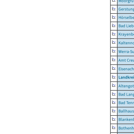
Moorgr
Gerstun
Hörselbe
Bad Lieb
Krayenb
Kaltenno
Werra-Su
Amt Creu
Eisenach
Landkrei
Altengot
Bad Lang
Bad Tenn
Ballhau
Blanken
Bothenh