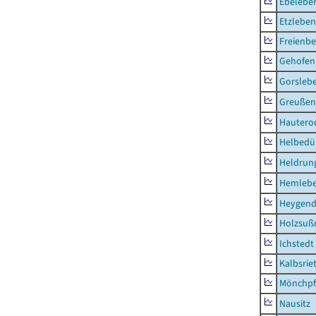
Ebeleben
Etzleben
Freienbe
Gehofen
Gorsleb
Greußen,
Hautero
Helbedü
Heldrung
Hemleb
Heygend
Holzsuß
Ichstedt
Kalbsrie
Mönchpfi
Nausitz