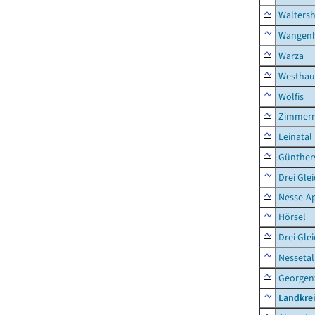
Waltersh
Wangen
Warza
Westhau
Wölfis
Zimmern
Leinatal
Günther
Drei Gle
Nesse-Ap
Hörsel
Drei Gle
Nessetal
Georgen
Landkre