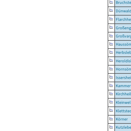
Bruchst
Dünwal
Flarchh
Großeng
Großvar
Haussö
Herbsle
Heroldi
Hornsö
Issershe
Kammerf
Kirchhei
Kleinwe
Klettste
Körner
Kutzleb