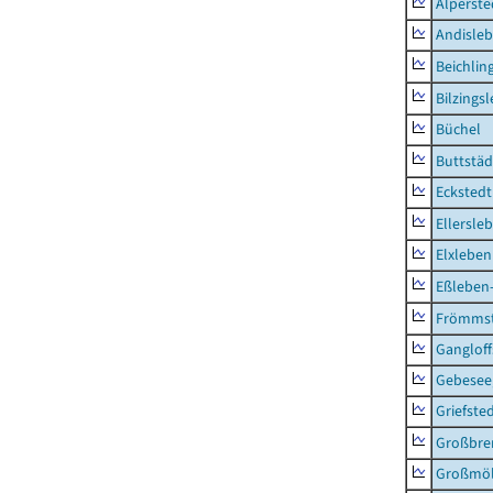
Alperste
Andisle
Beichlin
Bilzings
Büchel
Buttstäd
Eckstedt
Ellersle
Elxleben
Eßleben
Frömms
Ganglof
Gebesee,
Griefste
Großbr
Großmö