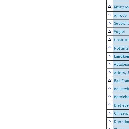
Mentero
Anrode
Südeichs
Vogtei
Unstrut-
Notterta
Landkrei
Abtsbes
Artern/U
Bad Fran
Bellsted
Borxleb
Bretleb
Clingen,
Donndor