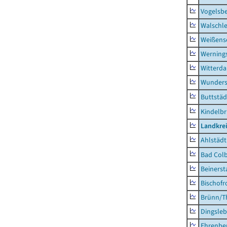
Vogelsb
Walschl
Weißense
Werning
Witterda
Wunders
Buttstäd
Kindelb
Landkre
Ahlstädt
Bad Colb
Beinerst
Bischofr
Brünn/T
Dingsle
Ehrenbe