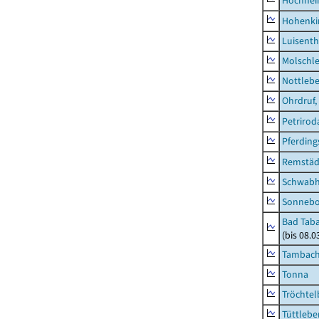
Hochhe
Hohenki
Luisenth
Molschl
Nottleb
Ohrdruf,
Petrirod
Pferding
Remstäd
Schwab
Sonneb
Bad Taba
(bis 08.
Tambach-
Tonna
Tröchtel
Tüttlebe