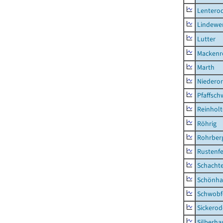
Lentero
Lindewe
Lutter
Mackenr
Marth
Niederor
Pfaffsc
Reinhol
Röhrig
Rohrber
Rustenf
Schacht
Schönha
Schwobf
Sickerod
Silberha