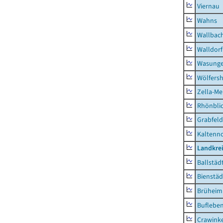
Viernau
Wahns
Wallbac
Walldorf
Wasunge
Wölfers
Zella-Me
Rhönbli
Grabfeld
Kaltenno
Landkre
Ballstäd
Bienstäd
Brüheim
Buflebe
Crawink