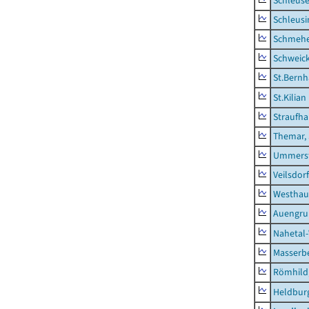
Schleus
Schleusi
Schmeh
Schweic
St.Bernh
St.Kilian
Straufha
Themar, 
Ummerst
Veilsdorf
Westhau
Auengr
Nahetal
Masserb
Römhild,
Heldburg