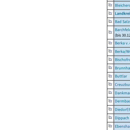
Bleicher
Landkrei
Bad Salz
Barchfe
(bis 30.1
Berka v. 
Berka/We
Bischofr
Brunnha
Buttlar
Creuzbur
Dankma
Dermba
Diedorf
Dippach
Ebensha