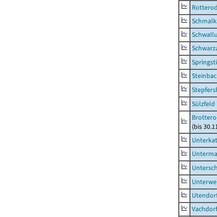
Rottero
Schmalka
Schwall
Schwarz
Springsti
Steinbac
Stepfer
Sülzfeld
Brottero
(bis 30.1
Unterka
Unterma
Untersc
Unterwe
Utendor
Vachdor