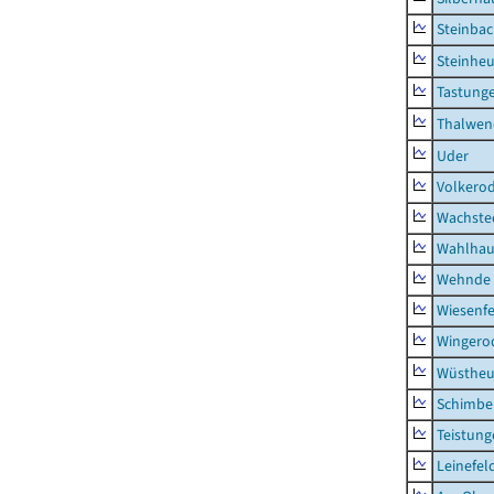
Steinba
Steinhe
Tastung
Thalwen
Uder
Volkero
Wachste
Wahlhau
Wehnde
Wiesenfe
Wingero
Wüstheu
Schimbe
Teistung
Leinefel