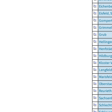
Eichenb
Eisfeld, 
Gompert
Grimmel
Grub
Hellinge
Henfstä
Hildburg
Kloster 
Lengfeld
Marisfel
Obersta
Reurieth
Sachsen
Schlecht