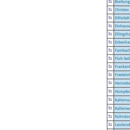
Breitun
Christes
Dillstädt
Einhaus
Ellingsh
Erbenha
Fambac
Floh-Sel
Franken
Friedels
Hennebe
Hümpfer
Kaltens
Kaltenw
Kühndor
Leutersd