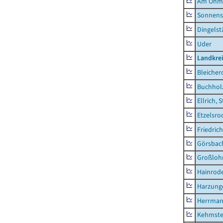
Am Ohm
Sonnens
Dingelst
Uder
Landkre
Bleicher
Buchhol
Ellrich, 
Etzelsro
Friedric
Görsbac
Großloh
Hainrode
Harzung
Herrman
Kehmste