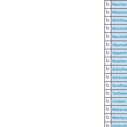
Marolte
Mittels
Mühlhau
Mülvers
Neunhei
Obermeh
Oppersh
Rodeber
Schlothe
Schönst
Sundha
Tottlebe
Urleben
Weberst
Weinber
Unstrutt