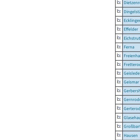
Dietzen
Dingelst
Ecklinge
Effelder
Eichstru
Ferna
Freienh
Frettero
Geisled
Geismar
Gerbers
Gernrod
Gertero
Glaseha
Großbart
Hausen