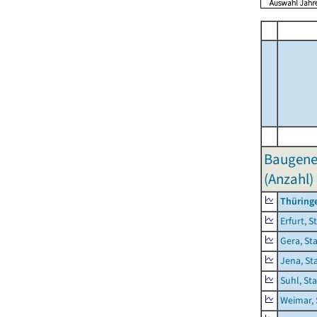
Baugene
(Anzahl)
Thüring
Erfurt, S
Gera, St
Jena, St
Suhl, St
Weimar, 