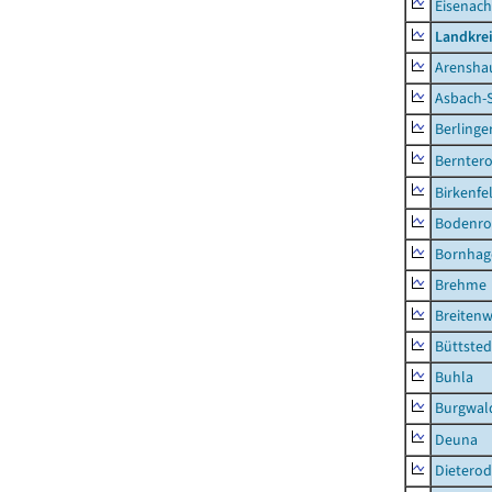
Eisenach
Landkrei
Arensha
Asbach-
Berlinge
Berntero
Birkenfe
Bodenro
Bornhag
Brehme
Breitenw
Büttsted
Buhla
Burgwal
Deuna
Dietero