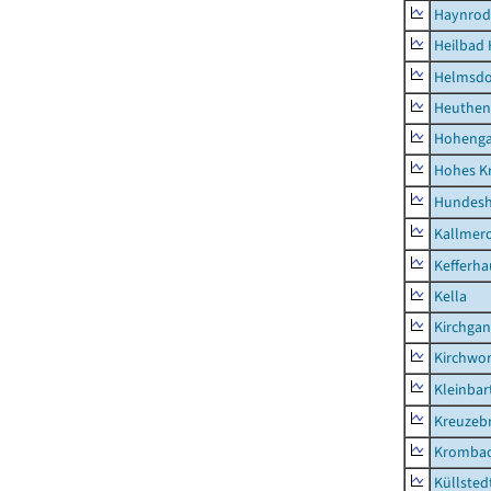
Haynrod
Heilbad 
Helmsdo
Heuthen
Hoheng
Hohes K
Hundes
Kallmer
Kefferh
Kella
Kirchga
Kirchwor
Kleinbart
Kreuzeb
Kromba
Küllsted