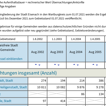
che Aufenthaltsdauer = rechnerischer Wert Übernachtungen/Ankünfte
ufige Angaben
ingliederung der Stadt Eisenach in den Wartburgkreis zum 01.07.2021 werden die Erge
Juli bis Dezember 2021 zum Gebietsstand 01.07.2021 veröffentlicht.
rgebnisse für einige Gemeinden werden aus datenschutzrechtlichen Gründen nicht dur
 wurden aufgelöst oder neu gegründet (siehe Gebietsstand, Gebietsveränderungen).
Gebietsstand
1.8.2002
1.1.2003
1.4.2004
1.4.2005
eisfreie Stadt
Gemeinde
Aug 2002
Aug 2003
Aug 2004
Aug 2005
ssel einblenden
htungen insgesamt (Anzahl)
ädt, Stadt
274
194
214
386
Heiligenstadt, Stadt
10 811
10 082
9 876
9 278
t
86
134
de, Stadt
97
414