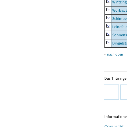
Wintzin
Worbis, 
Schimbe
Leinefel
Sonnens
Dingelst
▴
nach oben
Das Thüringer
Informationen
Copyright