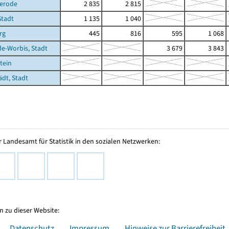
gerode
2 835
2 815
Stadt
1 135
1 040
rg
445
816
595
1 068
de-Worbis, Stadt
3 679
3 843
tein
ädt, Stadt
 Landesamt für Statistik in den sozialen Netzwerken:
 zu dieser Website:
Datenschutz
Impressum
Hinweise zur Barrierefreiheit