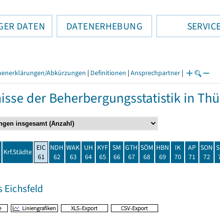
GER DATEN
DATENERHEBUNG
SERVIC
henerklärungen/Abkürzungen
|
Definitionen
|
Ansprechpartner
|
isse der Beherbergungsstatistik in T
EIC
NDH
WAK
UH
KYF
SM
GTH
SÖM
HBN
IK
AP
SON
S
t
Krf.Städte
61
62
63
64
65
66
67
68
69
70
71
72
 Eichsfeld