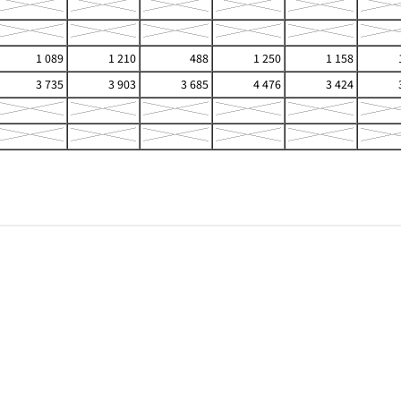
1 089
1 210
488
1 250
1 158
3 735
3 903
3 685
4 476
3 424