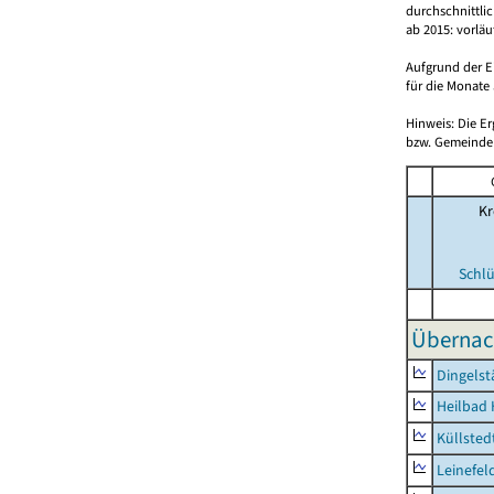
durchschnittli
ab 2015: vorlä
Aufgrund der E
für die Monate 
Hinweis: Die E
bzw. Gemeinden
Kr
Schlü
Übernac
Dingelst
Heilbad 
Küllsted
Leinefel