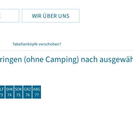
E
WIR ÜBER UNS
Tabellenköpfe verschoben?
hüringen (ohne Camping) nach ausgew
LF
SHK
SOK
GRZ
ABG
73
74
75
76
77