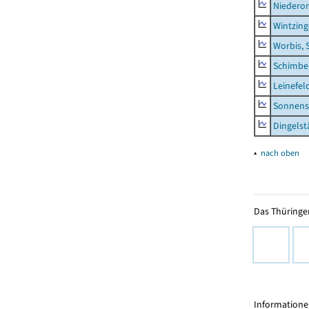
Niederor
Wintzin
Worbis, 
Schimbe
Leinefel
Sonnens
Dingelst
▴
nach oben
Das Thüringer
Informationen