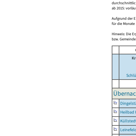
durchschnittli
ab 2015: vorlä
Aufgrund der E
für die Monate 
Hinweis: Die E
bzw. Gemeinden
Kr
Schlü
Übernac
Dingelst
Heilbad 
Küllsted
Leinefel