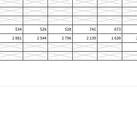
534
526
528
741
673
2 881
2 544
2 796
2 139
1 638