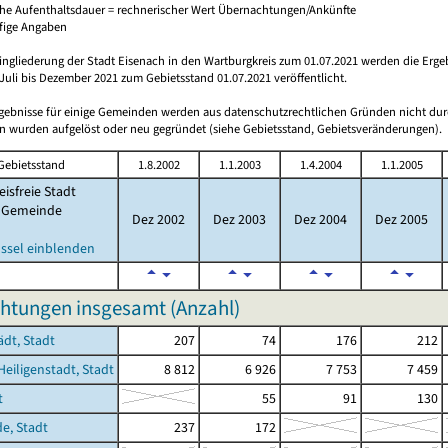
che Aufenthaltsdauer = rechnerischer Wert Übernachtungen/Ankünfte
ufige Angaben
ingliederung der Stadt Eisenach in den Wartburgkreis zum 01.07.2021 werden die Erge
Juli bis Dezember 2021 zum Gebietsstand 01.07.2021 veröffentlicht.
rgebnisse für einige Gemeinden werden aus datenschutzrechtlichen Gründen nicht dur
 wurden aufgelöst oder neu gegründet (siehe Gebietsstand, Gebietsveränderungen).
Gebietsstand
1.8.2002
1.1.2003
1.4.2004
1.1.2005
eisfreie Stadt
Gemeinde
Dez 2002
Dez 2003
Dez 2004
Dez 2005
ssel einblenden
htungen insgesamt (Anzahl)
ädt, Stadt
207
74
176
212
Heiligenstadt, Stadt
8 812
6 926
7 753
7 459
t
55
91
130
de, Stadt
237
172