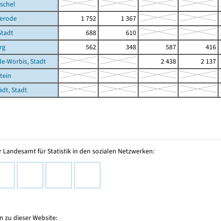
schel
gerode
1 752
1 367
Stadt
688
610
rg
562
348
587
416
de-Worbis, Stadt
2 438
2 137
tein
ädt, Stadt
 Landesamt für Statistik in den sozialen Netzwerken:
 zu dieser Website: