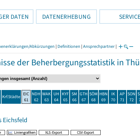
GER DATEN
DATENERHEBUNG
SERVIC
henerklärungen/Abkürzungen
|
Definitionen
|
Ansprechpartner
|
isse der Beherbergungsstatistik in T
EIC
NDH
WAK
UH
KYF
SM
GTH
SÖM
HBN
IK
AP
SON
S
t
Krf.Städte
61
62
63
64
65
66
67
68
69
70
71
72
 Eichsfeld