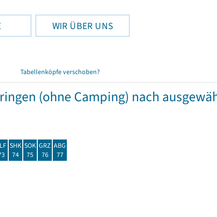
E
WIR ÜBER UNS
Tabellenköpfe verschoben?
hüringen (ohne Camping) nach ausgew
LF
SHK
SOK
GRZ
ABG
73
74
75
76
77