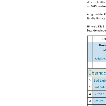
durchschnittli
ab 2015: vorlä
Aufgrund der E
für die Monate 
Hinweis: Die E
bzw. Gemeinden
Geb
Kreis
G
Schlüss
Übernac
Bad Lieb
Bad Salz
Buttlar
Creuzbur