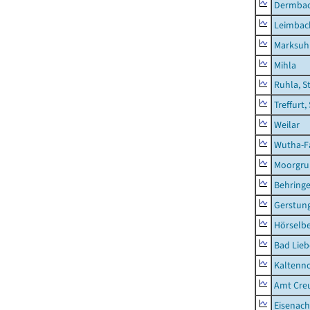
Dermba
Leimbac
Marksuh
Mihla
Ruhla, S
Treffurt,
Weilar
Wutha-F
Moorgr
Behring
Gerstun
Hörselbe
Bad Lieb
Kaltenno
Amt Creu
Eisenach