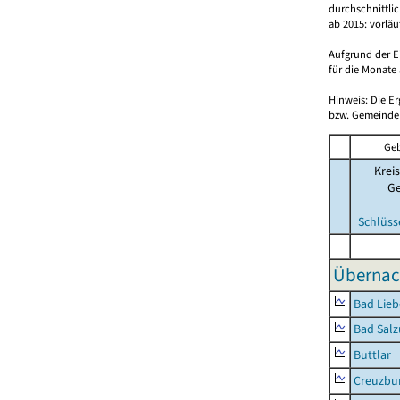
durchschnittli
ab 2015: vorlä
Aufgrund der E
für die Monate 
Hinweis: Die E
bzw. Gemeinden
Geb
Kreis
G
Schlüss
Übernac
Bad Lieb
Bad Salz
Buttlar
Creuzbur