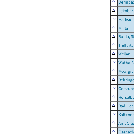
Dermba
Leimbac
Marksuh
Mihla
Ruhla, S
Treffurt,
Weilar
Wutha-F
Moorgr
Behring
Gerstun
Hörselbe
Bad Lieb
Kaltenno
Amt Creu
Eisenach