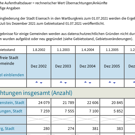
che Aufenthaltsdauer = rechnerischer Wert Übernachtungen/Ankünfte
ufige Angaben
ingliederung der Stadt Eisenach in den Wartburgkreis zum 01.07.2021 werden die Erge
Juli bis Dezember 2021 zum Gebietsstand 01.07.2021 veröffentlicht.
rgebnisse für einige Gemeinden werden aus datenschutzrechtlichen Gründen nicht dur
 wurden aufgelöst oder neu gegründet (siehe Gebietsstand, Gebietsveränderungen).
ietsstand
1.8.2002
1.1.2003
1.4.2004
1.1.2005
1.2
freie Stadt
emeinde
Dez 2002
Dez 2003
Dez 2004
Dez 2005
Dez
el einblenden
htungen insgesamt (Anzahl)
enstein, Stadt
24 079
21 789
22 606
20 845
ungen, Stadt
7 259
7 555
7 100
5 852
g, Stadt
280
274
381
383