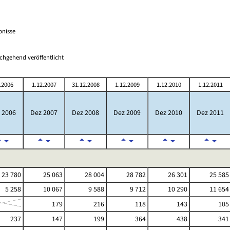
bnisse
chgehend veröffentlicht
.2006
1.12.2007
31.12.2008
1.12.2009
1.12.2010
1.12.2011
 2006
Dez 2007
Dez 2008
Dez 2009
Dez 2010
Dez 2011
23 780
25 063
28 004
28 782
26 301
25 585
5 258
10 067
9 588
9 712
10 290
11 654
179
216
118
143
105
237
147
199
364
438
341