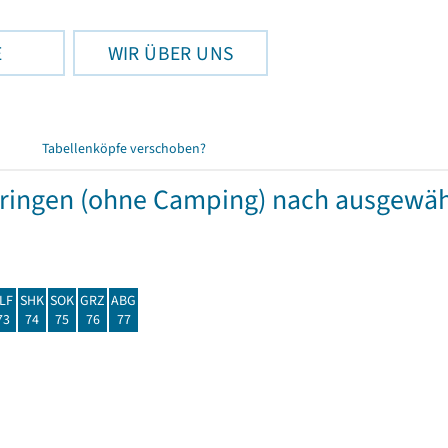
E
WIR ÜBER UNS
Tabellenköpfe verschoben?
hüringen (ohne Camping) nach ausgew
LF
SHK
SOK
GRZ
ABG
73
74
75
76
77