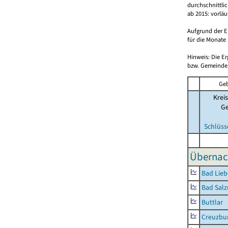
durchschnittli
ab 2015: vorlä
Aufgrund der E
für die Monate 
Hinweis: Die E
bzw. Gemeinden
Geb
Kreis
G
Schlüss
Übernac
Bad Lieb
Bad Salz
Buttlar
Creuzbur