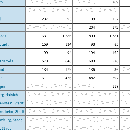
ch
369
h
l
237
93
108
152
204
172
tadt
1 631
1 586
1 899
1 781
 Stadt
159
134
98
85
99
94
194
162
arnroda
573
646
680
536
und
134
179
136
36
en
611
426
482
592
gen
117
rg-Hainich
enstein, Stadt
rdheim, Stadt
zburg, Stadt
, Stadt