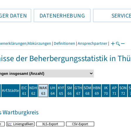
GER DATEN
DATENERHEBUNG
SERVIC
henerklärungen/Abkürzungen
|
Definitionen
|
Ansprechpartner
|
isse der Beherbergungsstatistik in T
EIC
NDH
WAK
UH
KYF
SM
GTH
SÖM
HBN
IK
AP
SON
S
t
Krf.Städte
61
62
63
64
65
66
67
68
69
70
71
72
s Wartburgkreis