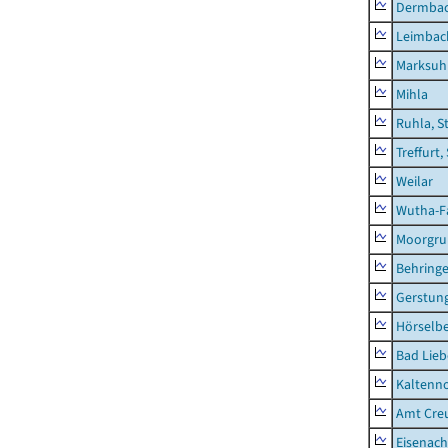
Dermba
Leimbac
Marksuh
Mihla
Ruhla, S
Treffurt,
Weilar
Wutha-F
Moorgr
Behring
Gerstun
Hörselbe
Bad Lieb
Kaltenno
Amt Creu
Eisenach