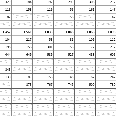
329
184
197
290
308
212
116
158
119
56
161
147
82
158
147
1 452
1 561
1 033
1 048
1 066
1 098
104
217
53
81
109
112
195
156
301
158
177
212
444
649
589
527
438
606
843
130
89
158
145
162
242
873
767
745
500
780