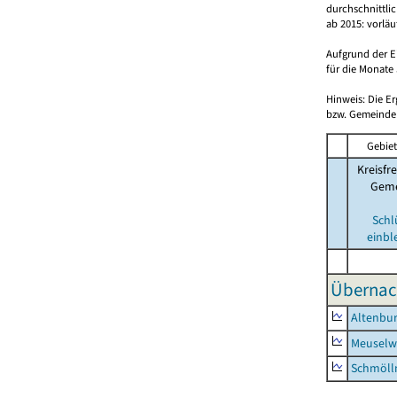
durchschnittli
ab 2015: vorlä
Aufgrund der E
für die Monate 
Hinweis: Die E
bzw. Gemeinden
Gebiet
Kreisfre
Geme
Schl
einbl
Übernac
Altenbur
Meuselwi
Schmölln