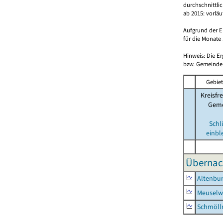
durchschnittli
ab 2015: vorlä
Aufgrund der E
für die Monate 
Hinweis: Die E
bzw. Gemeinden
Gebiet
Kreisfre
Geme
Schl
einbl
Übernac
Altenbur
Meuselwi
Schmölln