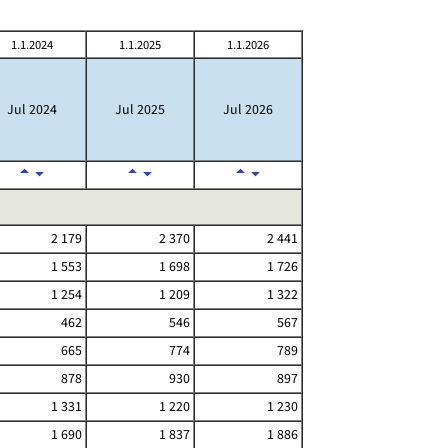
1.1.2024
1.1.2025
1.1.2026
Jul 2024
Jul 2025
Jul 2026
2 179
2 370
2 441
1 553
1 698
1 726
1 254
1 209
1 322
462
546
567
665
774
789
878
930
897
1 331
1 220
1 230
1 690
1 837
1 886