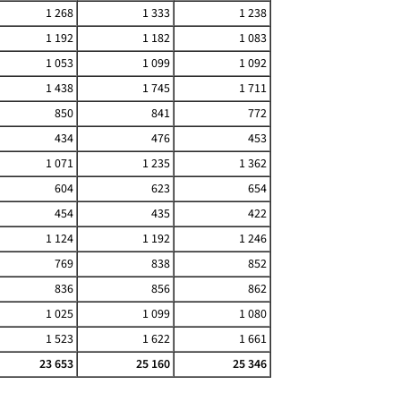
1 268
1 333
1 238
1 192
1 182
1 083
1 053
1 099
1 092
1 438
1 745
1 711
850
841
772
434
476
453
1 071
1 235
1 362
604
623
654
454
435
422
1 124
1 192
1 246
769
838
852
836
856
862
1 025
1 099
1 080
1 523
1 622
1 661
23 653
25 160
25 346