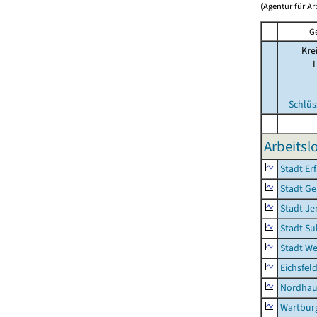
(Agentur für A
G
Kre
Schlüs
Arbeitsl
Stadt Erf
Stadt Ge
Stadt Je
Stadt Su
Stadt W
Eichsfel
Nordhau
Wartburg