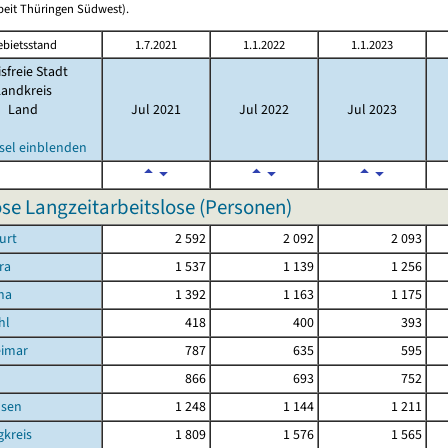
rbeit Thüringen Südwest).
ebietsstand
1.7.2021
1.1.2022
1.1.2023
isfreie Stadt
Landkreis
Land
Jul 2021
Jul 2022
Jul 2023
sel einblenden
ose Langzeitarbeitslose (Personen)
urt
2 592
2 092
2 093
ra
1 537
1 139
1 256
na
1 392
1 163
1 175
hl
418
400
393
eimar
787
635
595
d
866
693
752
sen
1 248
1 144
1 211
kreis
1 809
1 576
1 565