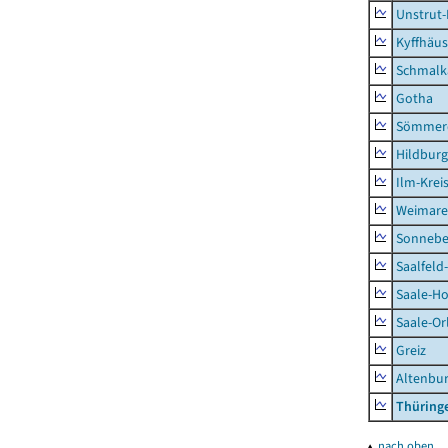
Unstrut-
Kyffhäus
Schmalk
Gotha
Sömmer
Hildbur
Ilm-Krei
Weimare
Sonnebe
Saalfeld
Saale-Ho
Saale-Or
Greiz
Altenbu
Thüring
▴
nach oben