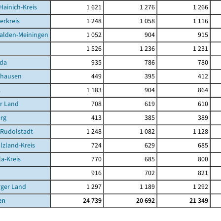
Hainich-Kreis
1 621
1 276
1 266
erkreis
1 248
1 058
1 116
alden-Meiningen
1 052
904
915
1 526
1 236
1 231
da
935
786
780
ghausen
449
395
412
s
1 183
904
864
r Land
708
619
610
rg
413
385
389
-Rudolstadt
1 248
1 082
1 128
lzland-Kreis
724
629
685
la-Kreis
770
685
800
916
702
821
rger Land
1 297
1 189
1 292
en
24 739
20 692
21 349