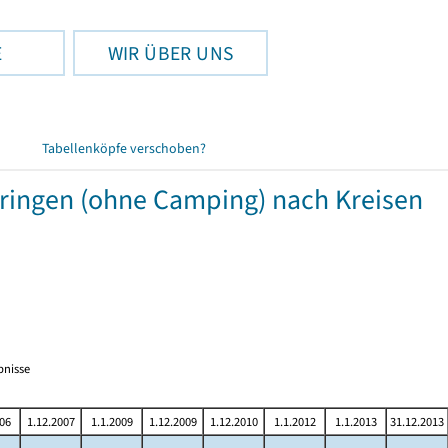
E
WIR ÜBER UNS
Tabellenköpfe verschoben?
üringen (ohne Camping) nach Kreisen
bnisse
06
1.12.2007
1.1.2009
1.12.2009
1.12.2010
1.1.2012
1.1.2013
31.12.2013