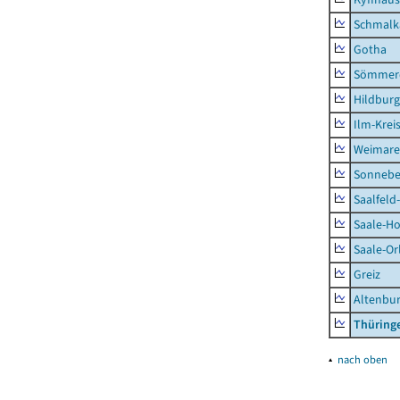
Schmalk
Gotha
Sömmer
Hildbur
Ilm-Krei
Weimare
Sonnebe
Saalfeld
Saale-Ho
Saale-Or
Greiz
Altenbu
Thüring
▴
nach oben