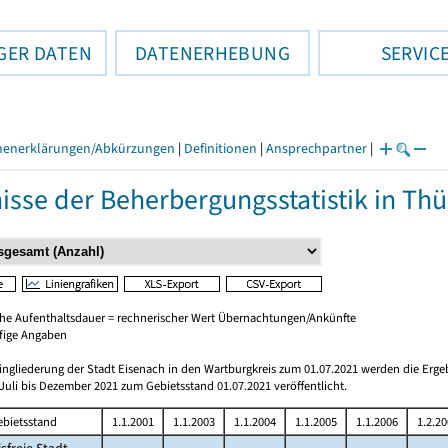
GER DATEN
DATENERHEBUNG
SERVIC
henerklärungen/Abkürzungen
|
Definitionen
|
Ansprechpartner
|
isse der Beherbergungsstatistik in Th
che Aufenthaltsdauer = rechnerischer Wert Übernachtungen/Ankünfte
ufige Angaben
ingliederung der Stadt Eisenach in den Wartburgkreis zum 01.07.2021 werden die Erge
Juli bis Dezember 2021 zum Gebietsstand 01.07.2021 veröffentlicht.
ebietsstand
1.1.2001
1.1.2003
1.1.2004
1.1.2005
1.1.2006
1.2.20