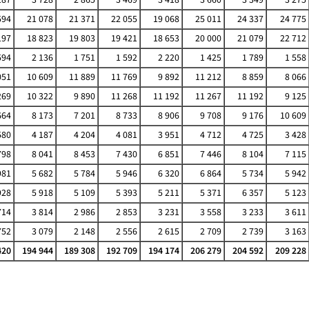
594
21 078
21 371
22 055
19 068
25 011
24 337
24 775
197
18 823
19 803
19 421
18 653
20 000
21 079
22 712
594
2 136
1 751
1 592
2 220
1 425
1 789
1 558
051
10 609
11 889
11 769
9 892
11 212
8 859
8 066
269
10 322
9 890
11 268
11 192
11 267
11 192
9 125
664
8 173
7 201
8 733
8 906
9 708
9 176
10 609
580
4 187
4 204
4 081
3 951
4 712
4 725
3 428
798
8 041
8 453
7 430
6 851
7 446
8 104
7 115
981
5 682
5 784
5 946
6 320
6 864
5 734
5 942
928
5 918
5 109
5 393
5 211
5 371
6 357
5 123
714
3 814
2 986
2 853
3 231
3 558
3 233
3 611
752
3 079
2 148
2 556
2 615
2 709
2 739
3 163
420
194 944
189 308
192 709
194 174
206 279
204 592
209 228