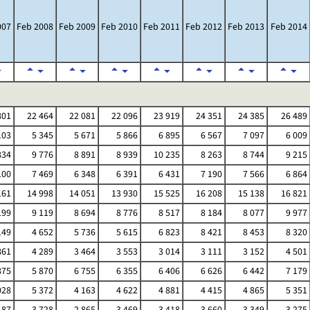
007
Feb 2008
Feb 2009
Feb 2010
Feb 2011
Feb 2012
Feb 2013
Feb 2014
801
22 464
22 081
22 096
23 919
24 351
24 385
26 489
103
5 345
5 671
5 866
6 895
6 567
7 097
6 009
834
9 776
8 891
8 939
10 235
8 263
8 744
9 215
100
7 469
6 348
6 391
6 431
7 190
7 566
6 864
161
14 998
14 051
13 930
15 525
16 208
15 138
16 821
199
9 119
8 694
8 776
8 517
8 184
8 077
9 977
149
4 652
5 736
5 615
6 823
8 421
8 453
8 320
861
4 289
3 464
3 553
3 014
3 111
3 152
4 501
875
5 870
6 755
6 355
6 406
6 626
6 442
7 179
028
5 372
4 163
4 622
4 881
4 415
4 865
5 351
187
3 728
2 865
3 469
3 418
3 660
3 349
3 275