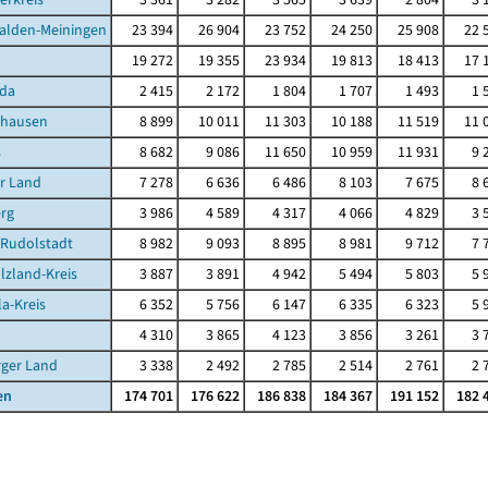
alden-Meiningen
23 394
26 904
23 752
24 250
25 908
22 
19 272
19 355
23 934
19 813
18 413
17 
da
2 415
2 172
1 804
1 707
1 493
1 
ghausen
8 899
10 011
11 303
10 188
11 519
11 
s
8 682
9 086
11 650
10 959
11 931
9 
r Land
7 278
6 636
6 486
8 103
7 675
8 
rg
3 986
4 589
4 317
4 066
4 829
3 
-Rudolstadt
8 982
9 093
8 895
8 981
9 712
7 
lzland-Kreis
3 887
3 891
4 942
5 494
5 803
5 
la-Kreis
6 352
5 756
6 147
6 335
6 323
5 
4 310
3 865
4 123
3 856
3 261
3 
rger Land
3 338
2 492
2 785
2 514
2 761
2 
en
174 701
176 622
186 838
184 367
191 152
182 