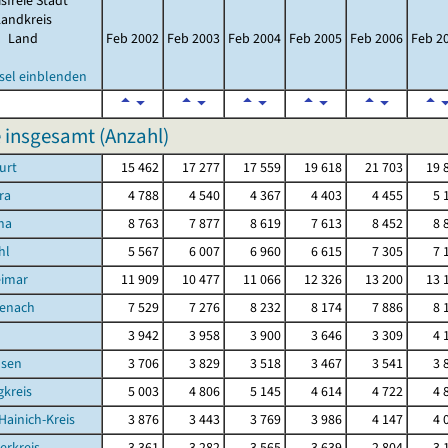
isfreie Stadt
Landkreis
Land
Feb 2002
Feb 2003
Feb 2004
Feb 2005
Feb 2006
Feb 2
sel einblenden
 insgesamt (Anzahl)
urt
15 462
17 277
17 559
19 618
21 703
19 
ra
4 788
4 540
4 367
4 403
4 455
5 
na
8 763
7 877
8 619
7 613
8 452
8 
hl
5 567
6 007
6 960
6 615
7 305
7 
eimar
11 909
10 477
11 066
12 326
13 200
13 
senach
7 529
7 276
8 232
8 174
7 886
8 
d
3 942
3 958
3 900
3 646
3 309
4 
sen
3 706
3 829
3 518
3 467
3 541
3 
kreis
5 003
4 806
5 145
4 614
4 722
4 
Hainich-Kreis
3 876
3 443
3 769
3 986
4 147
4 
erkreis
3 361
3 282
3 565
3 639
2 804
3 