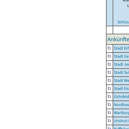
Kre
Schlüs
Ankünfte
Stadt Erf
Stadt Ge
Stadt Je
Stadt Su
Stadt W
Stadt Ei
Eichsfel
Nordhau
Wartburg
Unstrut-
Kyffhäus