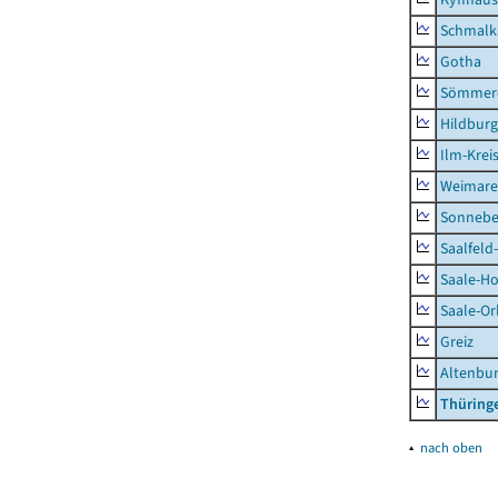
Schmalk
Gotha
Sömmer
Hildbur
Ilm-Krei
Weimare
Sonnebe
Saalfeld
Saale-Ho
Saale-Or
Greiz
Altenbu
Thüring
▴
nach oben