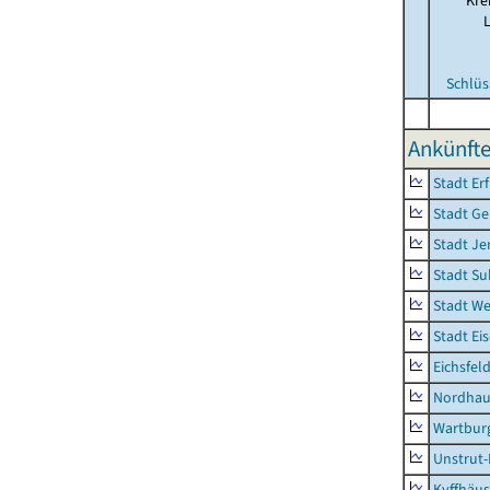
Kre
Schlüs
Ankünfte
Stadt Erf
Stadt Ge
Stadt Je
Stadt Su
Stadt W
Stadt Ei
Eichsfel
Nordhau
Wartburg
Unstrut-
Kyffhäus