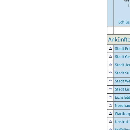
Kre
Schlüs
Ankünfte
Stadt Erf
Stadt Ge
Stadt Je
Stadt Su
Stadt W
Stadt Ei
Eichsfel
Nordhau
Wartburg
Unstrut-
Kyffhäus