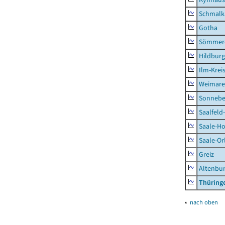
Schmalk
Gotha
Sömmer
Hildbur
Ilm-Krei
Weimare
Sonnebe
Saalfeld
Saale-Ho
Saale-Or
Greiz
Altenbu
Thüring
▴
nach oben