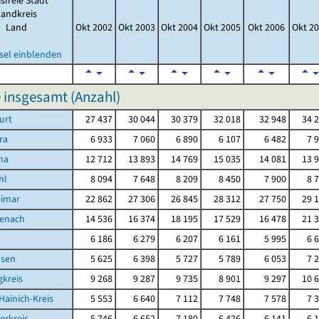
isfreie Stadt
Landkreis
Land
Okt 2002
Okt 2003
Okt 2004
Okt 2005
Okt 2006
Okt 2
sel einblenden
 insgesamt (Anzahl)
urt
27 437
30 044
30 379
32 018
32 948
34 
ra
6 933
7 060
6 890
6 107
6 482
7 
na
12 712
13 893
14 769
15 035
14 081
13 
hl
8 094
7 648
8 209
8 450
7 900
8 
eimar
22 862
27 306
26 845
28 312
27 750
29 
senach
14 536
16 374
18 195
17 529
16 478
21 
d
6 186
6 279
6 207
6 161
5 995
6 
sen
5 625
6 398
5 727
5 789
6 053
7 
kreis
9 268
9 287
9 735
8 901
9 297
10 
Hainich-Kreis
5 553
6 640
7 112
7 748
7 578
7 
erkreis
5 746
6 652
7 180
6 426
6 141
6 