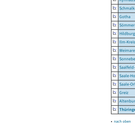
Schmalk
Gotha
Sömmer
Hildbur
Ilm-Krei
Weimare
Sonnebe
Saalfeld
Saale-Ho
Saale-Or
Greiz
Altenbu
Thüring
▴
nach oben