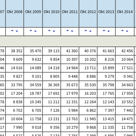
007
Okt 2008
Okt 2009
Okt 2010
Okt 2011
Okt 2012
Okt 2013
Okt 2014
278
38 352
35 470
39 115
41 360
40 376
41 663
42 456
904
9 609
9 632
9 854
10 397
10 202
8 216
10 064
946
14 016
14 089
14 218
14 964
13 711
15 899
17 521
735
9 827
9 101
8 805
9 448
8 886
9 279
9 341
165
33 795
34 559
36 369
35 673
35 530
35 798
34 663
302
17 204
18 787
17 692
17 979
16 203
17 765
17 959
678
8 838
10 245
11 212
12 331
12 264
12 143
10 552
274
6 702
6 705
7 126
5 984
6 862
7 397
7 442
607
10 604
11 758
13 231
13 763
11 945
13 415
14 475
317
7 990
9 018
9 356
10 279
9 868
11 335
11 758
184
6 527
6 525
7 133
7 756
7 398
6 885
7 995