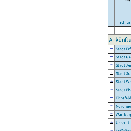
Kre
Schlüs
Ankünfte
Stadt Erf
Stadt Ge
Stadt Je
Stadt Su
Stadt W
Stadt Ei
Eichsfel
Nordhau
Wartburg
Unstrut-
Kyffhäus