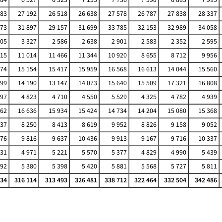
883
27 192
26 518
26 638
27 578
26 787
27 838
28 337
573
31 897
29 157
31 699
33 785
32 153
32 989
34 058
805
3 327
2 586
2 638
2 901
2 583
2 352
2 595
715
11 014
11 466
11 344
10 920
8 655
8 712
9 956
874
15 154
15 417
15 959
16 568
16 613
14 044
15 560
099
14 190
13 147
14 073
15 640
15 509
17 321
16 808
697
4 823
4 710
4 550
5 529
4 325
4 782
4 939
162
16 636
15 934
15 424
14 734
14 204
15 080
15 368
137
8 250
8 413
8 619
9 952
8 826
9 158
9 052
376
9 816
9 637
10 436
9 913
9 167
9 716
10 337
331
4 971
5 221
5 570
5 377
4 829
4 990
5 439
492
5 380
5 398
5 420
5 881
5 568
5 727
5 811
534
316 114
313 493
326 481
338 712
322 464
332 504
342 486