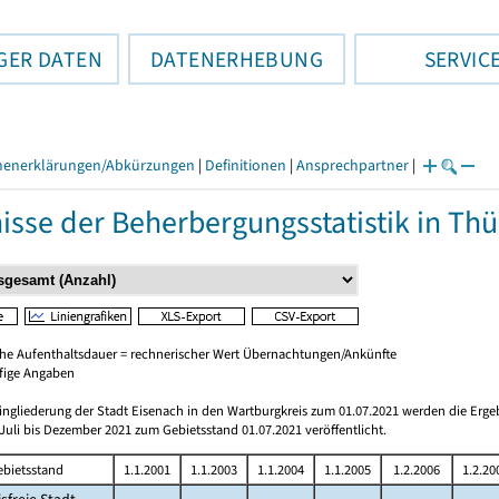
GER DATEN
DATENERHEBUNG
SERVIC
henerklärungen/Abkürzungen
|
Definitionen
|
Ansprechpartner
|
isse der Beherbergungsstatistik in Th
che Aufenthaltsdauer = rechnerischer Wert Übernachtungen/Ankünfte
ufige Angaben
ingliederung der Stadt Eisenach in den Wartburgkreis zum 01.07.2021 werden die Erge
Juli bis Dezember 2021 zum Gebietsstand 01.07.2021 veröffentlicht.
ebietsstand
1.1.2001
1.1.2003
1.1.2004
1.1.2005
1.2.2006
1.2.20