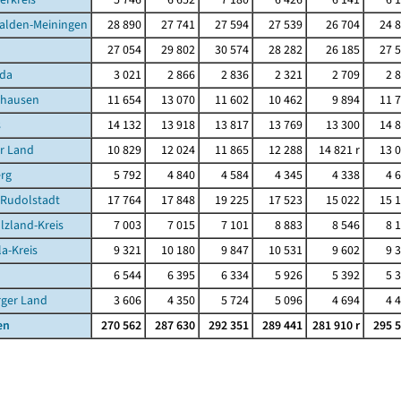
alden-Meiningen
28 890
27 741
27 594
27 539
26 704
24 
27 054
29 802
30 574
28 282
26 185
27 
da
3 021
2 866
2 836
2 321
2 709
2 
ghausen
11 654
13 070
11 602
10 462
9 894
11 
s
14 132
13 918
13 817
13 769
13 300
14 
r Land
10 829
12 024
11 865
12 288
14 821 r
13 
rg
5 792
4 840
4 584
4 345
4 338
4 
-Rudolstadt
17 764
17 848
19 225
17 523
15 022
15 
lzland-Kreis
7 003
7 015
7 101
8 883
8 546
8 
la-Kreis
9 321
10 180
9 847
10 531
9 602
9 
6 544
6 395
6 334
5 926
5 392
5 
rger Land
3 606
4 350
5 724
5 096
4 694
4 
en
270 562
287 630
292 351
289 441
281 910 r
295 