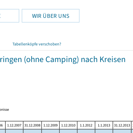
E
WIR ÜBER UNS
Tabellenköpfe verschoben?
üringen (ohne Camping) nach Kreisen
bnisse
06
1.12.2007
31.12.2008
1.12.2009
1.12.2010
1.1.2012
1.1.2013
31.12.2013