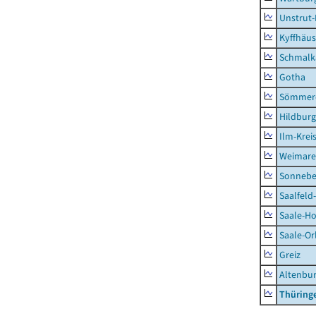
Unstrut-
Kyffhäus
Schmalk
Gotha
Sömmer
Hildbur
Ilm-Krei
Weimare
Sonnebe
Saalfeld
Saale-Ho
Saale-Or
Greiz
Altenbu
Thüring