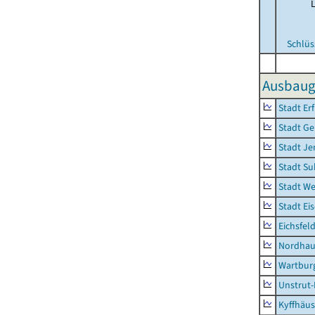
Schlüs
Ausbauge
Stadt Erf
Stadt Ge
Stadt Je
Stadt Su
Stadt W
Stadt Ei
Eichsfel
Nordhau
Wartburg
Unstrut-
Kyffhäus