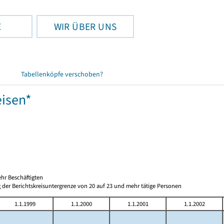
E
WIR ÜBER UNS
Tabellenköpfe verschoben?
eisen*
hr Beschäftigten
 der Berichtskreisuntergrenze von 20 auf 23 und mehr tätige Personen
1.1.1999
1.1.2000
1.1.2001
1.1.2002