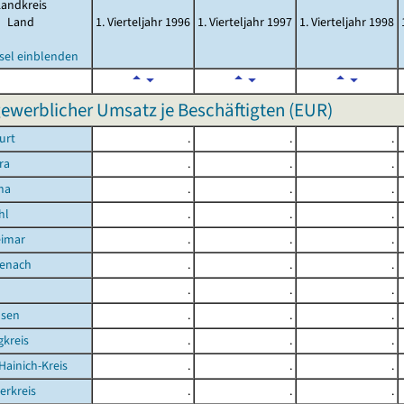
Landkreis
Land
1. Vierteljahr 1996
1. Vierteljahr 1997
1. Vierteljahr 1998
sel einblenden
werblicher Umsatz je Beschäftigten (EUR)
urt
.
.
.
ra
.
.
.
na
.
.
.
hl
.
.
.
eimar
.
.
.
senach
.
.
.
d
.
.
.
sen
.
.
.
kreis
.
.
.
Hainich-Kreis
.
.
.
erkreis
.
.
.