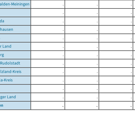
alden-Meiningen
.
.
.
.
.
.
da
.
.
.
ghausen
.
.
.
s
.
.
.
r Land
.
.
.
rg
.
.
.
-Rudolstadt
.
.
.
lzland-Kreis
.
.
.
la-Kreis
.
.
.
.
.
.
rger Land
.
.
.
en
.
.
.