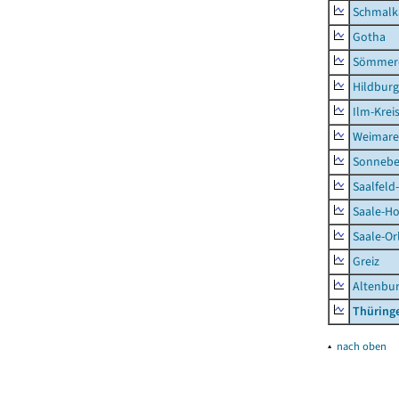
Schmalk
Gotha
Sömmer
Hildbur
Ilm-Krei
Weimare
Sonnebe
Saalfeld
Saale-Ho
Saale-Or
Greiz
Altenbu
Thüring
▴
nach oben