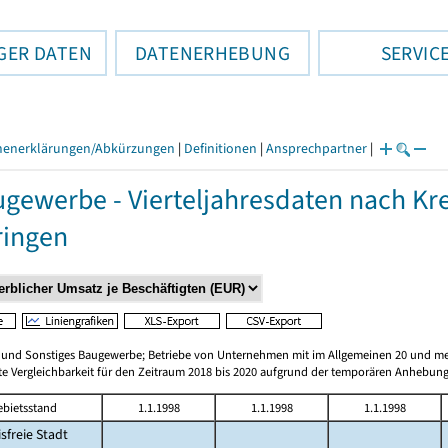
GER DATEN
DATENERHEBUNG
SERVIC
henerklärungen/Abkürzungen
|
Definitionen
|
Ansprechpartner
|
gewerbe - Vierteljahresdaten nach Kr
ringen
n und Sonstiges Baugewerbe; Betriebe von Unternehmen mit im Allgemeinen 20 und me
te Vergleichbarkeit für den Zeitraum 2018 bis 2020 aufgrund der temporären Anhebung
ebietsstand
1.1.1998
1.1.1998
1.1.1998
isfreie Stadt