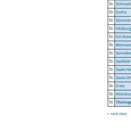
Schmalk
Gotha
Sömmer
Hildbur
Ilm-Krei
Weimare
Sonnebe
Saalfeld
Saale-Ho
Saale-Or
Greiz
Altenbu
Thüring
▴
nach oben