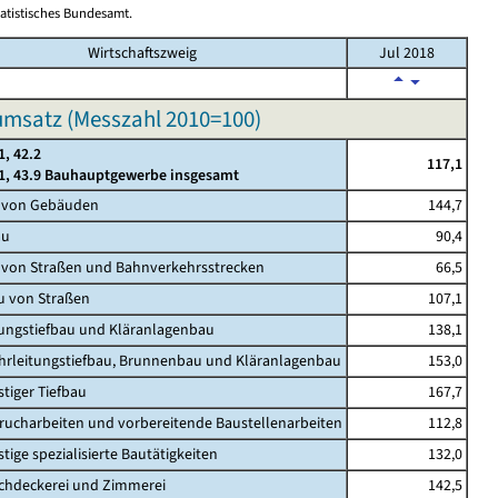
tatistisches Bundesamt.
Wirtschaftszweig
Jul 2018
msatz (Messzahl 2010=100)
1, 42.2
117,1
.1, 43.9 Bauhauptgewerbe insgesamt
u von Gebäuden
144,7
au
90,4
 von Straßen und Bahnverkehrsstrecken
66,5
u von Straßen
107,1
tungstiefbau und Kläranlagenbau
138,1
hrleitungstiefbau, Brunnenbau und Kläranlagenbau
153,0
stiger Tiefbau
167,7
rucharbeiten und vorbereitende Baustellenarbeiten
112,8
tige spezialisierte Bautätigkeiten
132,0
chdeckerei und Zimmerei
142,5