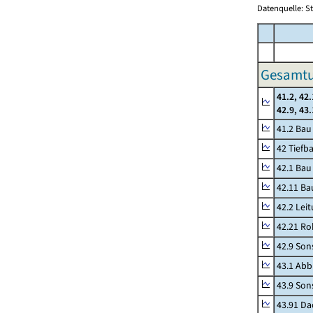
Datenquelle: S
Gesamtu
41.2, 42.
42.9, 43
41.2 Ba
42 Tiefb
42.1 Bau
42.11 Ba
42.2 Lei
42.21 Ro
42.9 Son
43.1 Abb
43.9 Sons
43.91 Da