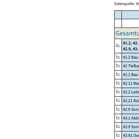
Datenquelle: S
Gesamtu
41.2, 42.
42.9, 43
41.2 Ba
42 Tiefb
42.1 Bau
42.11 Ba
42.2 Lei
42.21 Ro
42.9 Son
43.1 Abb
43.9 Sons
43.91 Da