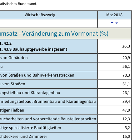
tatistisches Bundesamt.
Wirtschaftszweig
Mrz 2018
msatz - Veränderung zum Vormonat (%)
1, 42.2
26,3
.1, 43.9 Bauhauptgewerbe insgesamt
u von Gebäuden
20,9
au
56,1
 von Straßen und Bahnverkehrsstrecken
78,3
u von Straßen
61,1
tungstiefbau und Kläranlagenbau
26,1
hrleitungstiefbau, Brunnenbau und Kläranlagenbau
39,4
stiger Tiefbau
47,0
rucharbeiten und vorbereitende Baustellenarbeiten
12,3
tige spezialisierte Bautätigkeiten
5,2
chdeckerei und Zimmerei
15,0