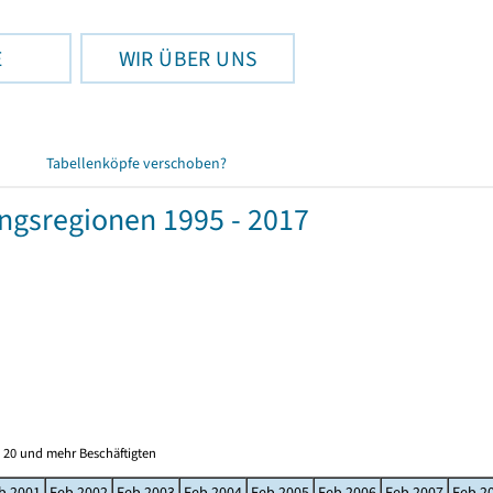
E
WIR ÜBER UNS
Tabellenköpfe verschoben?
gsregionen 1995 - 2017
 20 und mehr Beschäftigten
b 2001
Feb 2002
Feb 2003
Feb 2004
Feb 2005
Feb 2006
Feb 2007
Feb 2