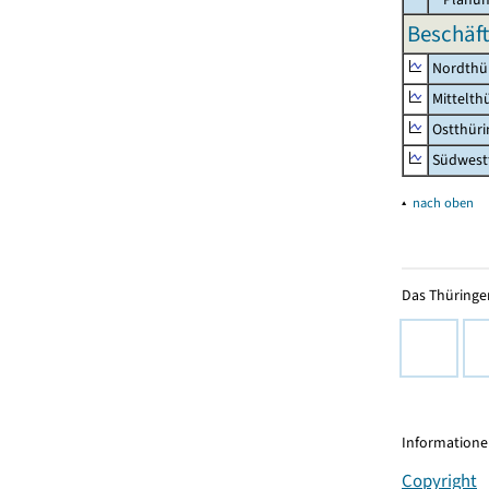
Beschäft
Nordthü
Mittelth
Ostthür
Südwest
▴
nach oben
Das Thüringer
Informationen
Copyright