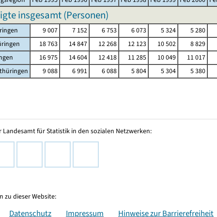
igte insgesamt (Personen)
ringen
9 007
7 152
6 753
6 073
5 324
5 280
üringen
18 763
14 847
12 268
12 123
10 502
8 829
ingen
16 975
14 604
12 418
11 285
10 049
11 017
thüringen
9 088
6 991
6 088
5 804
5 304
5 380
 Landesamt für Statistik in den sozialen Netzwerken:
 zu dieser Website:
Datenschutz
Impressum
Hinweise zur Barrierefreiheit