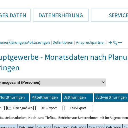
GER DATEN
DATENERHEBUNG
SERVIC
henerklärungen/Abkürzungen
|
Definitionen
|
Ansprechpartner
|
ptgewerbe - Monatsdaten nach Planun
ringen
Nordthüringen
Mittelthüringen
Ostthüringen
Südwestthüringen
Baustellenarbeiten, Hoch- und Tiefbau; Betriebe von Unternehmen mit im Allgemeinen
gsregion
Feb 1995
Feb 1996
Feb 1997
Feb 1998
Feb 1999
Feb 2000
Fe