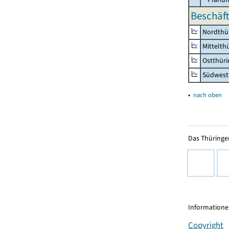
Beschäft
Nordthü
Mittelth
Ostthür
Südwest
▴
nach oben
Das Thüringer
Informationen
Copyright