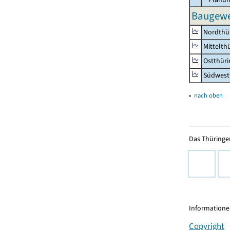
Baugewe
Nordthü
Mittelth
Ostthür
Südwest
▴
nach oben
Das Thüringer
Informationen
Copyright