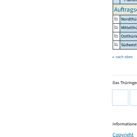
Auftrags
Nordthü
Mittelth
Ostthür
Südwest
▴
nach oben
Das Thüringer
Informationen
Copyright