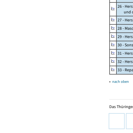
26 - Her
und opt
27 - Her
28 - Mas
29 - Her
30 - Son
31 - Her
32 - Her
33 - Rep
▴
nach oben
Das Thüringer