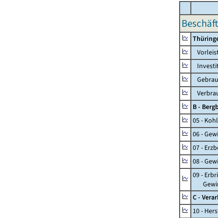
Beschäft
Thüring
Vorleis
Investi
Gebrauc
Verbrau
B - Ber
05 - Koh
06 - Gew
07 - Erz
08 - Gew
09 - Erb
Gewinnu
C - Vera
10 - Her