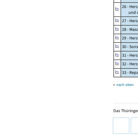
26 - Her
und opt
27 - Her
28 - Mas
29 - Her
30 - Son
31 - Her
32 - Her
33 - Rep
▴
nach oben
Das Thüringer