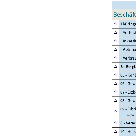
Beschäft
Thüring
Vorleis
Investi
Gebrauc
Verbrau
B - Ber
05 - Koh
06 - Gew
07 - Erz
08 - Gew
09 - Erb
Gewinnu
C - Vera
10 - Her