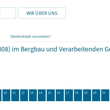
E
WIR ÜBER UNS
Tabellenköpfe verschoben?
08) im Bergbau und Verarbeitenden G
10
11
12
13
14
15
16
17
18
19
20
21