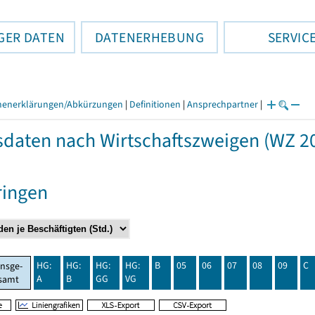
GER DATEN
DATENERHEBUNG
SERVIC
henerklärungen/Abkürzungen
|
Definitionen
|
Ansprechpartner
|
daten nach Wirtschaftszweigen (WZ 20
ringen
HG:
HG:
HG:
HG:
B
05
06
07
08
09
C
insge-
A
B
GG
VG
samt