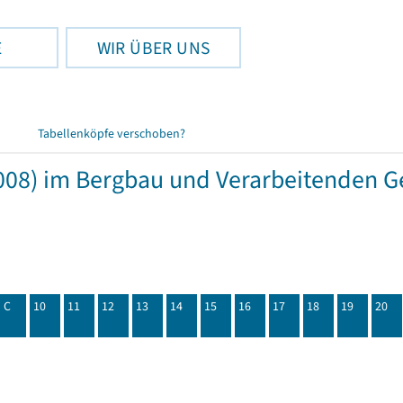
E
WIR ÜBER UNS
Tabellenköpfe verschoben?
08) im Bergbau und Verarbeitenden Ge
C
10
11
12
13
14
15
16
17
18
19
20