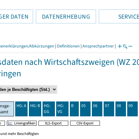
GER DATEN
DATENERHEBUNG
SERVIC
henerklärungen/Abkürzungen
|
Definitionen
|
Ansprechpartner
|
daten nach Wirtschaftszweigen (WZ 20
ringen
HG: A
HG: B
HG:
HG:
B
05
06
07
08
09
insge-
GG
VG
samt
0 und mehr Beschäftigten