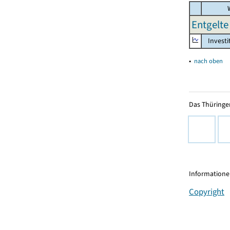
W
Entgelte 
Investi
▴
nach oben
Das Thüringer
Informationen
Copyright