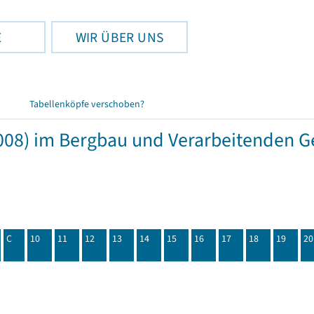
E
WIR ÜBER UNS
Tabellenköpfe verschoben?
08) im Bergbau und Verarbeitenden Ge
C
10
11
12
13
14
15
16
17
18
19
20