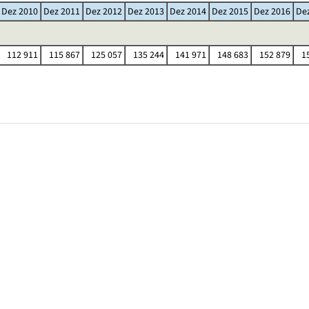
Dez 2010
Dez 2011
Dez 2012
Dez 2013
Dez 2014
Dez 2015
Dez 2016
De
112 911
115 867
125 057
135 244
141 971
148 683
152 879
15