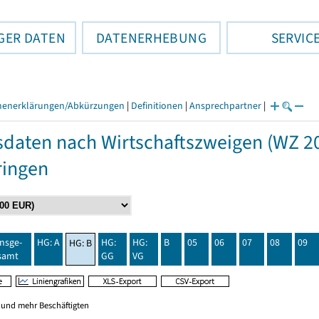
GER DATEN
DATENERHEBUNG
SERVIC
henerklärungen/Abkürzungen
|
Definitionen
|
Ansprechpartner
|
daten nach Wirtschaftszweigen (WZ 20
ringen
insge-
HG: A
HG:
HG:
B
05
06
07
08
09
HG: B
samt
GG
VG
0 und mehr Beschäftigten