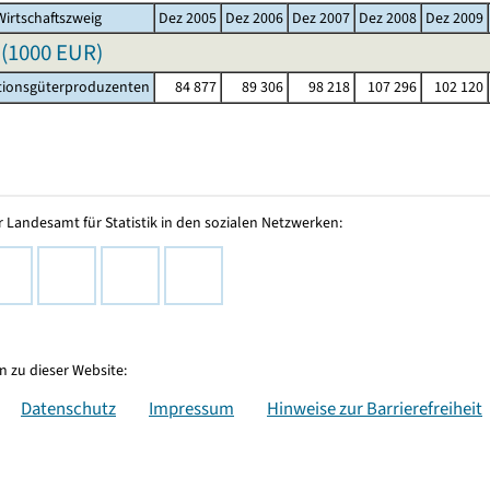
irtschaftszweig
Dez 2005
Dez 2006
Dez 2007
Dez 2008
Dez 2009
(
1000 EUR
)
tionsgüterproduzenten
84 877
89 306
98 218
107 296
102 120
 Landesamt für Statistik in den sozialen Netzwerken:
 zu dieser Website:
Datenschutz
Impressum
Hinweise zur Barrierefreiheit