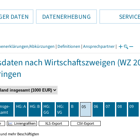
GER DATEN
DATENERHEBUNG
SERVIC
henerklärungen/Abkürzungen
|
Definitionen
|
Ansprechpartner
|
daten nach Wirtschaftszweigen (WZ 20
ringen
insge-
HG: A
HG: B
HG:
HG:
B
06
07
08
09
05
samt
GG
VG
0 und mehr Beschäftigten