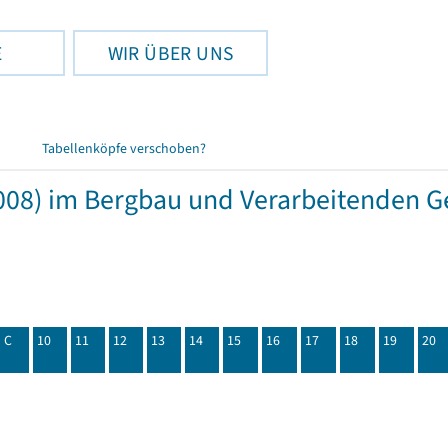
E
WIR ÜBER UNS
Tabellenköpfe verschoben?
08) im Bergbau und Verarbeitenden Ge
C
10
11
12
13
14
15
16
17
18
19
20