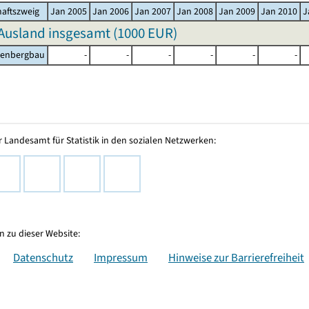
haftszweig
Jan 2005
Jan 2006
Jan 2007
Jan 2008
Jan 2009
Jan 2010
J
Ausland insgesamt (
1000 EUR
)
lenbergbau
-
-
-
-
-
-
 Landesamt für Statistik in den sozialen Netzwerken:
 zu dieser Website:
Datenschutz
Impressum
Hinweise zur Barrierefreiheit