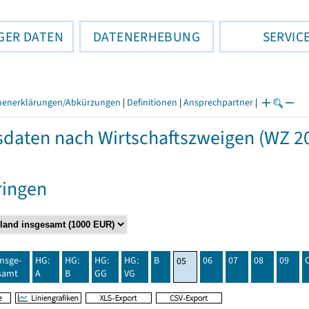
GER DATEN
DATENERHEBUNG
SERVIC
henerklärungen/Abkürzungen
|
Definitionen
|
Ansprechpartner
|
daten nach Wirtschaftszweigen (WZ 20
ringen
insge-
HG:
HG:
HG:
HG:
B
06
07
08
09
05
samt
A
B
GG
VG