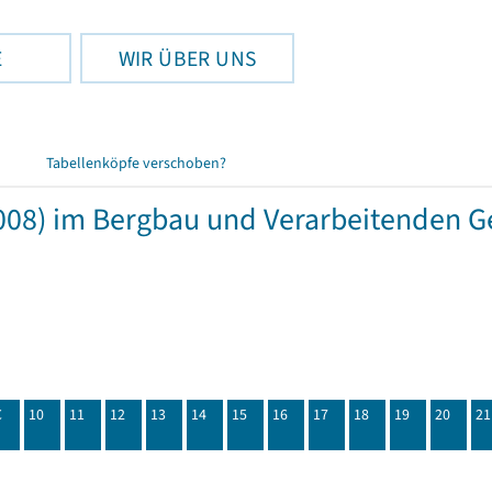
E
WIR ÜBER UNS
Tabellenköpfe verschoben?
08) im Bergbau und Verarbeitenden G
C
10
11
12
13
14
15
16
17
18
19
20
21