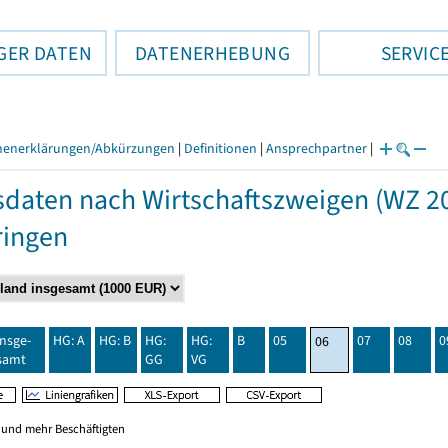
GER DATEN
DATENERHEBUNG
SERVIC
henerklärungen/Abkürzungen
|
Definitionen
|
Ansprechpartner
|
daten nach Wirtschaftszweigen (WZ 20
ringen
insge-
HG: A
HG: B
HG:
HG:
B
05
07
08
0
06
samt
GG
VG
0 und mehr Beschäftigten