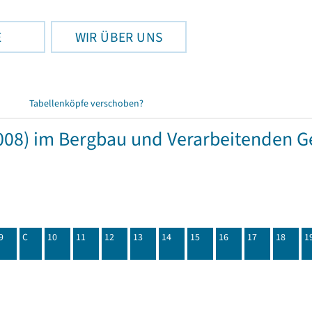
E
WIR ÜBER UNS
Tabellenköpfe verschoben?
08) im Bergbau und Verarbeitenden Ge
9
C
10
11
12
13
14
15
16
17
18
1