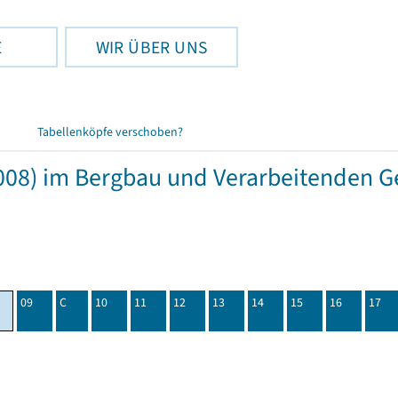
E
WIR ÜBER UNS
Tabellenköpfe verschoben?
08) im Bergbau und Verarbeitenden Ge
09
C
10
11
12
13
14
15
16
17