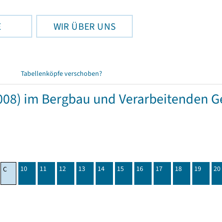
E
WIR ÜBER UNS
Tabellenköpfe verschoben?
08) im Bergbau und Verarbeitenden Ge
10
11
12
13
14
15
16
17
18
19
20
C