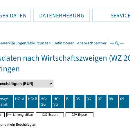
GER DATEN
DATENERHEBUNG
SERVIC
henerklärungen/Abkürzungen
|
Definitionen
|
Ansprechpartner
|
daten nach Wirtschaftszweigen (WZ 20
ringen
insge-
HG: A
HG: B
HG:
HG:
B
05
06
07
08
09
samt
GG
VG
0 und mehr Beschäftigten