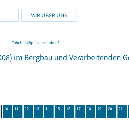
E
WIR ÜBER UNS
Tabellenköpfe verschoben?
08) im Bergbau und Verarbeitenden G
10
11
12
13
14
15
16
17
18
19
20
21