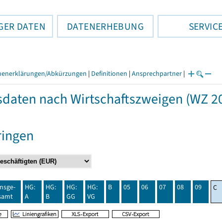
GER DATEN
DATENERHEBUNG
SERVIC
henerklärungen/Abkürzungen
|
Definitionen
|
Ansprechpartner
|
daten nach Wirtschaftszweigen (WZ 20
ringen
insge-
HG:
HG:
HG:
HG:
B
05
06
07
08
09
C
samt
A
B
GG
VG