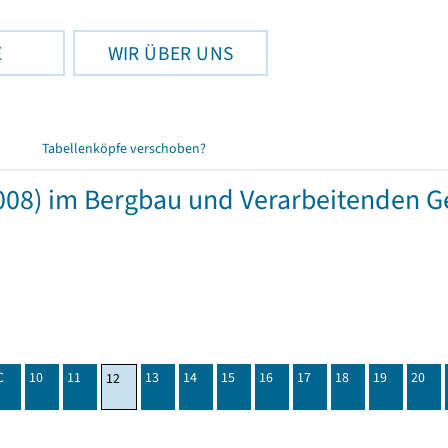
E
WIR ÜBER UNS
Tabellenköpfe verschoben?
08) im Bergbau und Verarbeitenden G
C
10
11
13
14
15
16
17
18
19
20
12