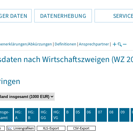
GER DATEN
DATENERHEBUNG
SERVIC
henerklärungen/Abkürzungen
|
Definitionen
|
Ansprechpartner
|
daten nach Wirtschaftszweigen (WZ 20
ringen
insge-
HG:
HG:
HG:
HG:
B
05
06
07
08
09
samt
A
B
GG
VG