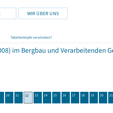
E
WIR ÜBER UNS
Tabellenköpfe verschoben?
08) im Bergbau und Verarbeitenden G
10
11
13
14
15
16
17
18
19
20
21
12