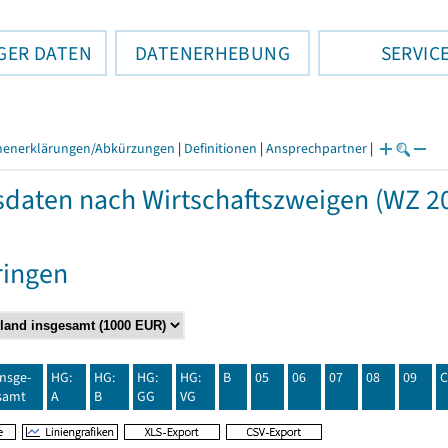
GER DATEN
DATENERHEBUNG
SERVIC
henerklärungen/Abkürzungen
|
Definitionen
|
Ansprechpartner
|
daten nach Wirtschaftszweigen (WZ 20
ringen
insge-
HG:
HG:
HG:
HG:
B
05
06
07
08
09
C
samt
A
B
GG
VG