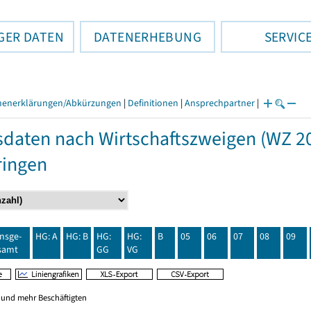
GER DATEN
DATENERHEBUNG
SERVIC
henerklärungen/Abkürzungen
|
Definitionen
|
Ansprechpartner
|
daten nach Wirtschaftszweigen (WZ 20
ringen
insge-
HG: A
HG: B
HG:
HG:
B
05
06
07
08
09
samt
GG
VG
0 und mehr Beschäftigten