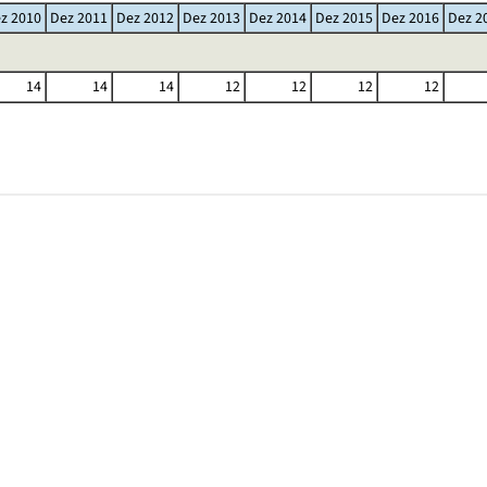
z 2010
Dez 2011
Dez 2012
Dez 2013
Dez 2014
Dez 2015
Dez 2016
Dez 2
14
14
14
12
12
12
12