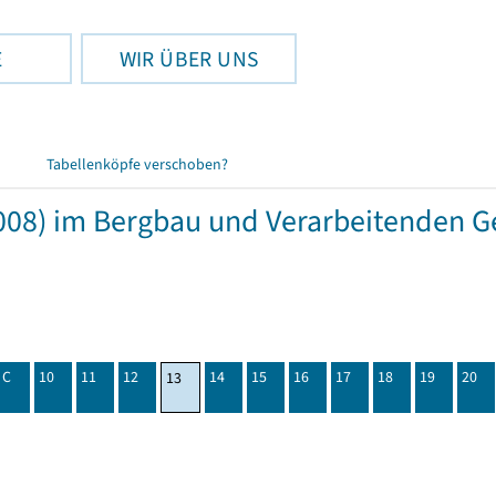
E
WIR ÜBER UNS
Tabellenköpfe verschoben?
08) im Bergbau und Verarbeitenden Ge
C
10
11
12
14
15
16
17
18
19
20
13