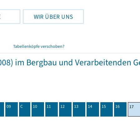
E
WIR ÜBER UNS
Tabellenköpfe verschoben?
08) im Bergbau und Verarbeitenden Ge
09
C
10
11
12
13
14
15
16
17