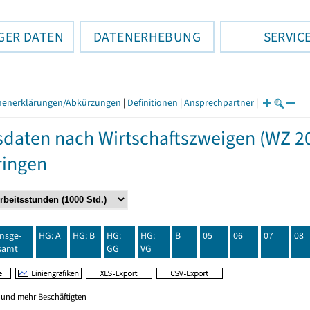
GER DATEN
DATENERHEBUNG
SERVIC
henerklärungen/Abkürzungen
|
Definitionen
|
Ansprechpartner
|
daten nach Wirtschaftszweigen (WZ 20
ringen
insge-
HG: A
HG: B
HG:
HG:
B
05
06
07
08
samt
GG
VG
0 und mehr Beschäftigten