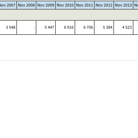
Nov 2007
Nov 2008
Nov 2009
Nov 2010
Nov 2011
Nov 2012
Nov 2013
N
3 548
.
5 447
6 916
6 706
5 384
4 523