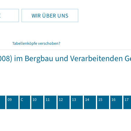
E
WIR ÜBER UNS
Tabellenköpfe verschoben?
08) im Bergbau und Verarbeitenden Ge
09
C
10
11
12
13
14
15
16
17