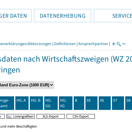
GER DATEN
DATENERHEBUNG
SERVIC
henerklärungen/Abkürzungen
|
Definitionen
|
Ansprechpartner
|
daten nach Wirtschaftszweigen (WZ 20
ringen
insge-
HG: A
HG: B
HG:
HG:
B
05
06
07
08
samt
GG
VG
0 und mehr Beschäftigten