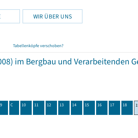
E
WIR ÜBER UNS
Tabellenköpfe verschoben?
08) im Bergbau und Verarbeitenden Ge
9
C
10
11
12
13
14
15
16
17
18
1