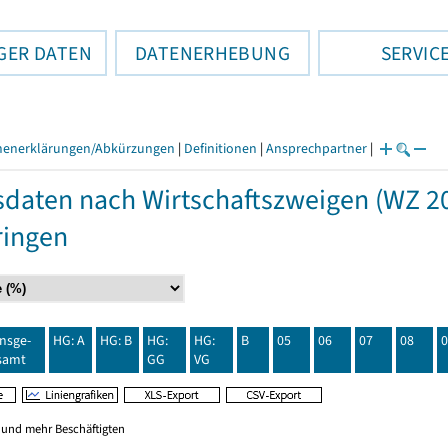
GER DATEN
DATENERHEBUNG
SERVIC
henerklärungen/Abkürzungen
|
Definitionen
|
Ansprechpartner
|
daten nach Wirtschaftszweigen (WZ 20
ringen
insge-
HG: A
HG: B
HG:
HG:
B
05
06
07
08
0
samt
GG
VG
0 und mehr Beschäftigten