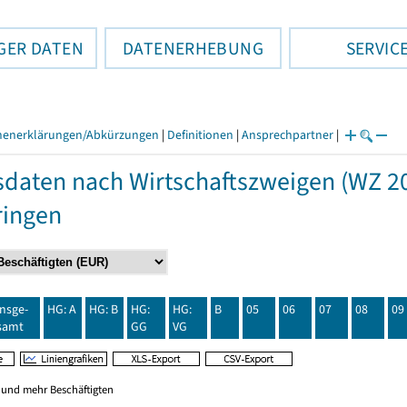
GER DATEN
DATENERHEBUNG
SERVIC
henerklärungen/Abkürzungen
|
Definitionen
|
Ansprechpartner
|
daten nach Wirtschaftszweigen (WZ 20
ringen
insge-
HG: A
HG: B
HG:
HG:
B
05
06
07
08
09
samt
GG
VG
0 und mehr Beschäftigten