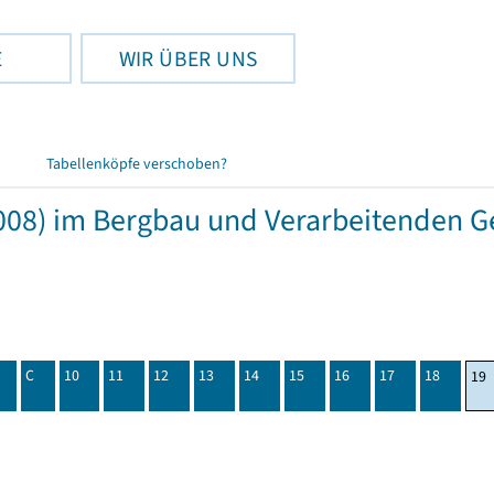
E
WIR ÜBER UNS
Tabellenköpfe verschoben?
08) im Bergbau und Verarbeitenden Ge
C
10
11
12
13
14
15
16
17
18
19