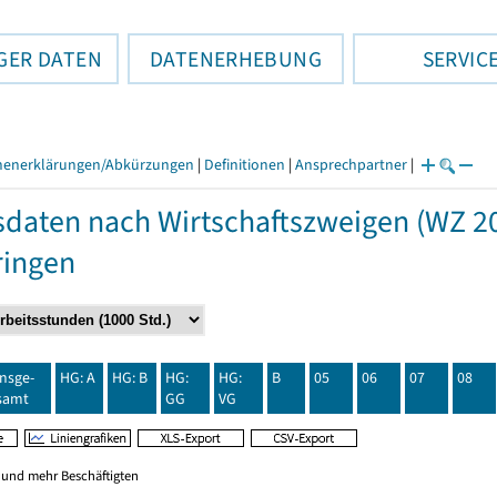
GER DATEN
DATENERHEBUNG
SERVIC
henerklärungen/Abkürzungen
|
Definitionen
|
Ansprechpartner
|
daten nach Wirtschaftszweigen (WZ 20
ringen
insge-
HG: A
HG: B
HG:
HG:
B
05
06
07
08
samt
GG
VG
0 und mehr Beschäftigten