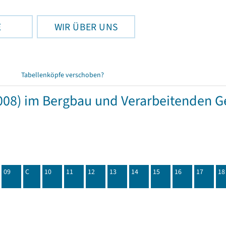
E
WIR ÜBER UNS
Tabellenköpfe verschoben?
08) im Bergbau und Verarbeitenden Ge
09
C
10
11
12
13
14
15
16
17
18