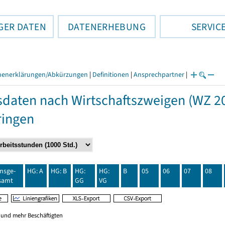
GER DATEN
DATENERHEBUNG
SERVIC
henerklärungen/Abkürzungen
|
Definitionen
|
Ansprechpartner
|
daten nach Wirtschaftszweigen (WZ 20
ringen
insge-
HG: A
HG: B
HG:
HG:
B
05
06
07
08
samt
GG
VG
0 und mehr Beschäftigten