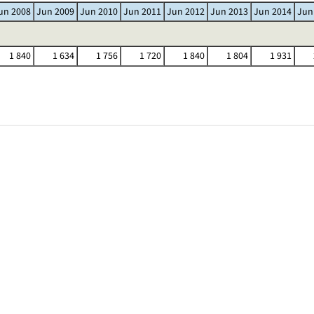
un 2008
Jun 2009
Jun 2010
Jun 2011
Jun 2012
Jun 2013
Jun 2014
Jun
1 840
1 634
1 756
1 720
1 840
1 804
1 931