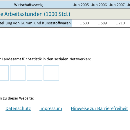
Wirtschaftszweig
Jun 2005
Jun 2006
Jun 2007
J
te Arbeitsstunden (
1000 Std.
)
stellung von Gummi und Kunststoffwaren
1 530
1 589
1 710
 Landesamt für Statistik in den sozialen Netzwerken:
 zu dieser Website:
Datenschutz
Impressum
Hinweise zur Barrierefreiheit